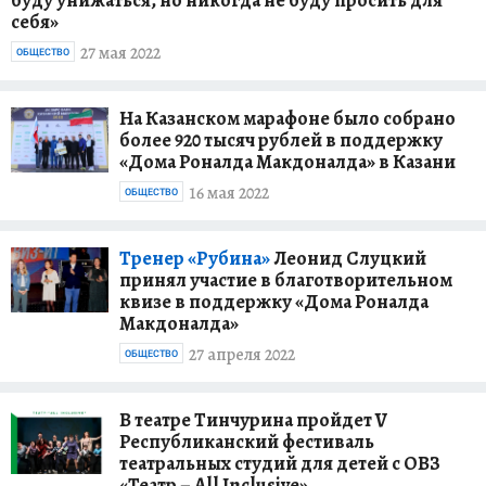
себя»
27 мая 2022
ОБЩЕСТВО
На Казанском марафоне было собрано
более 920 тысяч рублей в поддержку
«Дома Роналда Макдоналда» в Казани
16 мая 2022
ОБЩЕСТВО
Тренер «Рубина»
Леонид Слуцкий
принял участие в благотворительном
квизе в поддержку «Дома Роналда
Макдоналда»
27 апреля 2022
ОБЩЕСТВО
В театре Тинчурина пройдет V
Республиканский фестиваль
театральных студий для детей с ОВЗ
«Театр – All Inclusive»