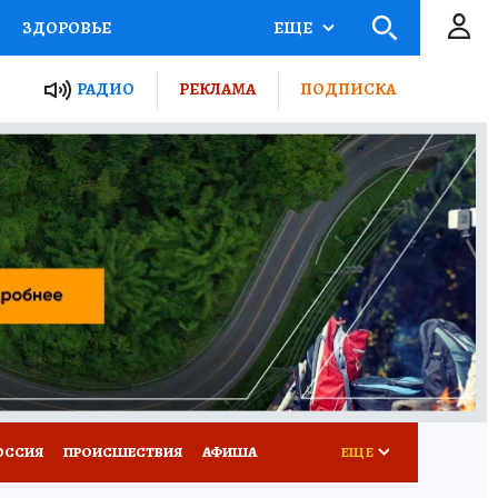
ЗДОРОВЬЕ
ЕЩЕ
ТЫ РОССИИ
РАДИО
РЕКЛАМА
ПОДПИСКА
КРЕТЫ
ПУТЕВОДИТЕЛЬ
 ЖЕЛЕЗА
ТУРИЗМ
Д ПОТРЕБИТЕЛЯ
ВСЕ О КП
ОССИЯ
ПРОИСШЕСТВИЯ
АФИША
ЕЩЕ