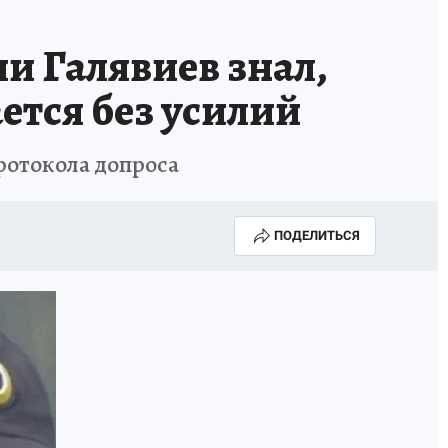
и Галявиев знал,
ется без усилий
протокола допроса
ПОДЕЛИТЬСЯ