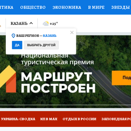
ИТИКА
ОБЩЕСТВО
ЭКОНОМИКА
В МИРЕ
ЗВЕЗДЫ
ЛУМНИСТЫ
ПРОИСШЕСТВИЯ
НАЦИОНАЛЬНЫЕ ПРОЕК
КАЗАНЬ
+25
°
ВАШ РЕГИОН —
КАЗАНЬ
Ы
ОТКРЫВАЕМ МИР
Я ЗНАЮ
СЕМЬЯ
ЖЕНСКИЕ СЕ
ДА
ВЫБРАТЬ ДРУГОЙ
ПРОМОКОДЫ
СЕРИАЛЫ
СПЕЦПРОЕКТЫ
ДЕФИЦИТ
ВИЗОР
КОЛЛЕКЦИИ
КОНКУРСЫ
РАБОТА У НАС
ГИ
НА САЙТЕ
УКРАИНА: СВОДКА
КП В МАХ
ОТДЫХ В РОССИИ
ЗАПОВЕДНАЯ Р