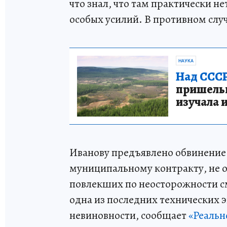
что знал, что там практически не
особых усилий. В противном случ
НАУКА
Над СССР
пришельце
изучала 
Иванову предъявлено обвинение 
муниципальному контракту, не 
повлекших по неосторожности сме
одна из последних технических э
невиновности, сообщает
«Реальн