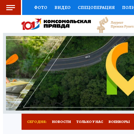
ФОТО
ВИДЕО
СПЕЦОПЕРАЦИЯ
ПОЛ
СОЦПОДДЕРЖКА
НАУКА
СПОРТ
КО
ВЫБОР ЭКСПЕРТОВ
ДОКТОР
ФИНАНС
КНИЖНАЯ ПОЛКА
ПРОГНОЗЫ НА СПОРТ
ПРЕСС-ЦЕНТР
НЕДВИЖИМОСТЬ
ТЕЛЕ
РАДИО КП
РЕКЛАМА
ТЕСТЫ
НОВОЕ 
СЕГОДНЯ:
НОВОСТИ
ТОЛЬКО У НАС
ВОЕНКОРЫ