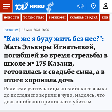
НОВОСТИ
ТОЛЬКО У НАС
ВОЕНКОРЫ
УКРАИНА: СВОДКА
КП В М
13 мая 2021 18:00
ОБЩЕСТВО
"Как же я буду жить без нее?":
Мать Эльвиры Игнатьевой,
погибшей во время стрельбы в
школе № 175 Казани,
готовилась к свадьбе сына, а в
итоге хоронила дочь
Родители учительницы английского языка
до последнего верили в чудо, надеясь, что
дочь ошибочно приписали к убитым