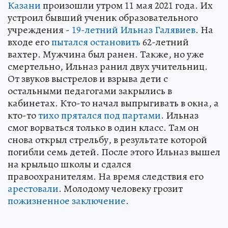
Казани
произошли утром 11 мая 2021 года. Их
устроил бывший ученик образовательного
учреждения -
19-летний Ильназ Галявиев
. На
входе его
пытался остановить
62-летний
вахтер. Мужчина был ранен. Также, но уже
смертельно, Ильназ ранил двух учительниц.
От звуков выстрелов и взрыва дети с
остальными педагогами закрылись в
кабинетах. Кто-то начал выпрыгивать в окна, а
кто-то
тихо прятался под партами
. Ильназ
смог ворваться только в один класс. Там он
снова открыл стрельбу, в результате которой
погибли семь детей. После этого Ильназ вышел
на крыльцо школы и сдался
правоохранителям. На время следствия его
арестовали
. Молодому человеку грозит
пожизненное заключение
.