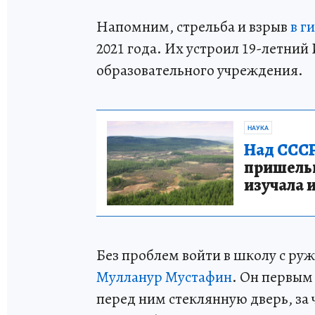
Напомним, стрельба и взрыв
в г
2021 года. Их устроил 19-летний
образовательного учреждения.
НАУКА
Над СССР
пришельце
изучала 
Без проблем войти в школу с ру
Мулланур Мустафин
. Он первым
перед ним стеклянную дверь, за 