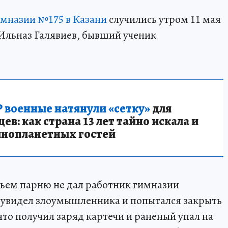
имназии №175 в Казани
случились утром 11 мая
 Ильназ Галявиев, бывший ученик
 военные натянули «сетку»
для
в: как страна 13 лет тайно искала и
инопланетных гостей
жьем парню не дал работник гимназии
 увидел злоумышленника и попытался закрыть
что получил заряд картечи и раненый упал на