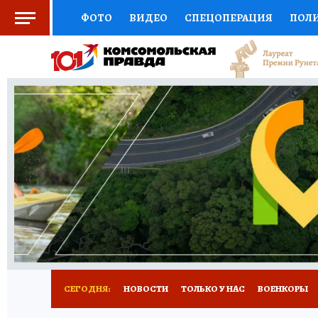
ФОТО
ВИДЕО
СПЕЦОПЕРАЦИЯ
ПОЛ
СОЦПОДДЕРЖКА
НАУКА
СПОРТ
КО
ВЫБОР ЭКСПЕРТОВ
ДОКТОР
ФИНАНС
КНИЖНАЯ ПОЛКА
ПРОГНОЗЫ НА СПОРТ
ПРЕСС-ЦЕНТР
НЕДВИЖИМОСТЬ
ТЕЛЕ
РАДИО КП
РЕКЛАМА
ТЕСТЫ
НОВОЕ 
СЕГОДНЯ:
НОВОСТИ
ТОЛЬКО У НАС
ВОЕНКОРЫ