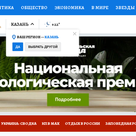
ИТИКА
ОБЩЕСТВО
ЭКОНОМИКА
В МИРЕ
ЗВЕЗДЫ
ЛУМНИСТЫ
ПРОИСШЕСТВИЯ
НАЦИОНАЛЬНЫЕ ПРОЕК
КАЗАНЬ
+22
°
ВАШ РЕГИОН —
КАЗАНЬ
Ы
ОТКРЫВАЕМ МИР
Я ЗНАЮ
СЕМЬЯ
ЖЕНСКИЕ СЕ
ДА
ВЫБРАТЬ ДРУГОЙ
ПРОМОКОДЫ
СЕРИАЛЫ
СПЕЦПРОЕКТЫ
ДЕФИЦИТ
ВИЗОР
КОЛЛЕКЦИИ
КОНКУРСЫ
РАБОТА У НАС
ГИ
НА САЙТЕ
УКРАИНА: СВОДКА
КП В МАХ
ОТДЫХ В РОССИИ
ЗАПОВЕДНАЯ Р