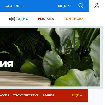
ЗДОРОВЬЕ
ЕЩЕ
ТЫ РОССИИ
РАДИО
РЕКЛАМА
ПОДПИСКА
КРЕТЫ
ПУТЕВОДИТЕЛЬ
 ЖЕЛЕЗА
ТУРИЗМ
Д ПОТРЕБИТЕЛЯ
ВСЕ О КП
ОССИЯ
ПРОИСШЕСТВИЯ
АФИША
ЕЩЕ