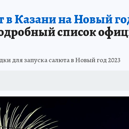
т в Казани на Новый год
одробный список офиц
ки для запуска салюта в Новый год 2023