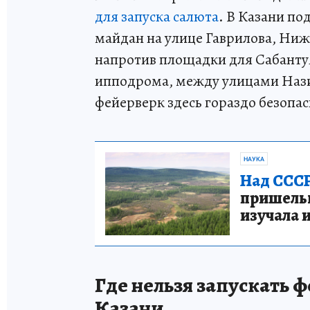
для запуска салюта
. В Казани по
майдан на улице Гаврилова, Ниж
напротив площадки для Сабантуя
ипподрома, между улицами Нази
фейерверк здесь гораздо безопас
НАУКА
Над СССР
пришельце
изучала 
Где нельзя запускать ф
Казани