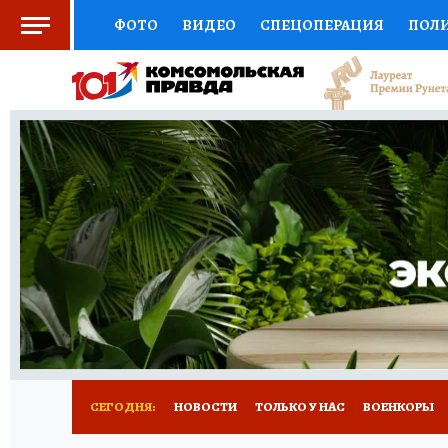
ФОТО
ВИДЕО
СПЕЦОПЕРАЦИЯ
ПОЛ
СОЦПОДДЕРЖКА
НАУКА
СПОРТ
КО
ВЫБОР ЭКСПЕРТОВ
ДОКТОР
ФИНАНС
КНИЖНАЯ ПОЛКА
ПРОГНОЗЫ НА СПОРТ
ПРЕСС-ЦЕНТР
НЕДВИЖИМОСТЬ
ТЕЛЕ
РАДИО КП
РЕКЛАМА
ТЕСТЫ
НОВОЕ 
СЕГОДНЯ:
НОВОСТИ
ТОЛЬКО У НАС
ВОЕНКОРЫ