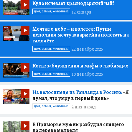
Куда исчезает краснодарский чай?
12 января
ДОМ, СЕМЬЯ, ЖИВОТНЫЕ.
Мечтал о небе – и взлетел:
Путин
исполнил мечту юнармейца полетать на
самолёте
22 декабря 2025
ДОМ, СЕМЬЯ, ЖИВОТНЫЕ.
Коты:
заблуждения и мифы о любимцах
10 декабря 2025
ДОМ, СЕМЬЯ, ЖИВОТНЫЕ.
На велосипеде из Таиланда в Россию:
«Я
думал, что умру в первый день»
2 дня назад
ДОМ, СЕМЬЯ, ЖИВОТНЫЕ.
В Приморье мужик разбудил спящего
на дереве медведя