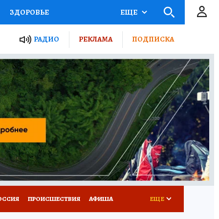
ЗДОРОВЬЕ
ЕЩЕ
ТЫ РОССИИ
РАДИО
РЕКЛАМА
ПОДПИСКА
КРЕТЫ
ПУТЕВОДИТЕЛЬ
 ЖЕЛЕЗА
ТУРИЗМ
Д ПОТРЕБИТЕЛЯ
ВСЕ О КП
ОССИЯ
ПРОИСШЕСТВИЯ
АФИША
ЕЩЕ