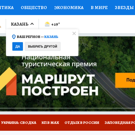
ИТИКА
ОБЩЕСТВО
ЭКОНОМИКА
В МИРЕ
ЗВЕЗДЫ
ЛУМНИСТЫ
ПРОИСШЕСТВИЯ
НАЦИОНАЛЬНЫЕ ПРОЕК
КАЗАНЬ
+29
°
ВАШ РЕГИОН —
КАЗАНЬ
Ы
ОТКРЫВАЕМ МИР
Я ЗНАЮ
СЕМЬЯ
ЖЕНСКИЕ СЕ
ДА
ВЫБРАТЬ ДРУГОЙ
ПРОМОКОДЫ
СЕРИАЛЫ
СПЕЦПРОЕКТЫ
ДЕФИЦИТ
ВИЗОР
КОЛЛЕКЦИИ
КОНКУРСЫ
РАБОТА У НАС
ГИ
НА САЙТЕ
УКРАИНА: СВОДКА
КП В МАХ
ОТДЫХ В РОССИИ
ЗАПОВЕДНАЯ Р