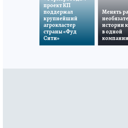
проект КП
поддержал
Менять р
крупнейший
необязате
агрокластер
истории 
страны «Фуд
в одной
Сити»
компани