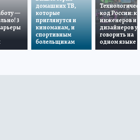
домашних ТВ,
Технологичес
аботу —
которые
код России: к
льно! 3
приглянутся и
инженеров и
карьеры
киноманам, и
дизайнеров у
спортивным
говорить на
и
болельщикам
одном языке