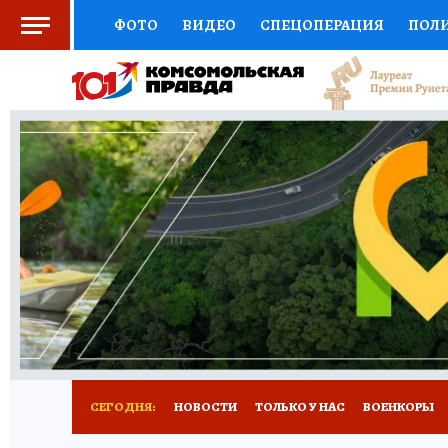
ФОТО
ВИДЕО
СПЕЦОПЕРАЦИЯ
ПОЛ
СОЦПОДДЕРЖКА
НАУКА
СПОРТ
КО
ВЫБОР ЭКСПЕРТОВ
ДОКТОР
ФИНАНС
КНИЖНАЯ ПОЛКА
ПРОГНОЗЫ НА СПОРТ
ПРЕСС-ЦЕНТР
НЕДВИЖИМОСТЬ
ТЕЛЕ
РАДИО КП
РЕКЛАМА
ТЕСТЫ
НОВОЕ 
СЕГОДНЯ:
НОВОСТИ
ТОЛЬКО У НАС
ВОЕНКОРЫ