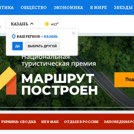
ИТИКА
ОБЩЕСТВО
ЭКОНОМИКА
В МИРЕ
ЗВЕЗДЫ
ЛУМНИСТЫ
ПРОИСШЕСТВИЯ
НАЦИОНАЛЬНЫЕ ПРОЕК
КАЗАНЬ
+17
°
ВАШ РЕГИОН —
КАЗАНЬ
Ы
ОТКРЫВАЕМ МИР
Я ЗНАЮ
СЕМЬЯ
ЖЕНСКИЕ СЕ
ДА
ВЫБРАТЬ ДРУГОЙ
ПРОМОКОДЫ
СЕРИАЛЫ
СПЕЦПРОЕКТЫ
ДЕФИЦИТ
ВИЗОР
КОЛЛЕКЦИИ
КОНКУРСЫ
РАБОТА У НАС
ГИ
НА САЙТЕ
УКРАИНА: СВОДКА
КП В МАХ
ОТДЫХ В РОССИИ
ЗАПОВЕДНАЯ Р