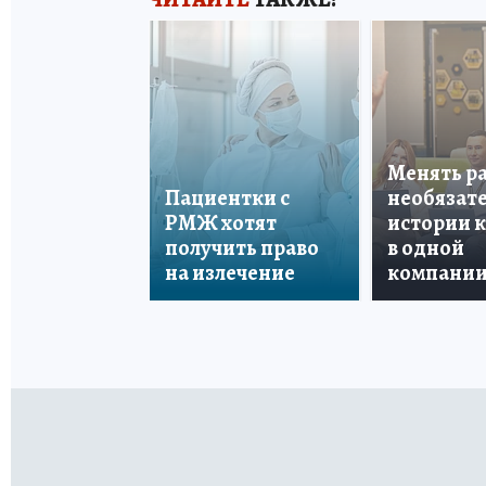
Менять р
Пациентки с
необязате
РМЖ хотят
истории 
получить право
в одной
на излечение
компани