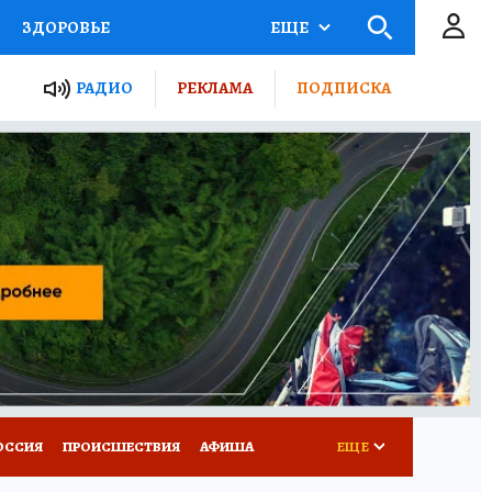
ЗДОРОВЬЕ
ЕЩЕ
ТЫ РОССИИ
РАДИО
РЕКЛАМА
ПОДПИСКА
КРЕТЫ
ПУТЕВОДИТЕЛЬ
 ЖЕЛЕЗА
ТУРИЗМ
Д ПОТРЕБИТЕЛЯ
ВСЕ О КП
ОССИЯ
ПРОИСШЕСТВИЯ
АФИША
ЕЩЕ