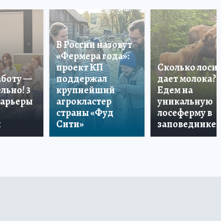
В России назовут
«Фермера года»:
проект КП
Сколько лоси
аботу —
поддержал
дает молока?
льно! 3
крупнейший
Едем на
карьеры
агрокластер
уникальную
страны «Фуд
лосеферму в
и
Сити»
заповеднике!