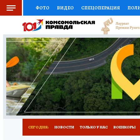
ФОТО
ВИДЕО
СПЕЦОПЕРАЦИЯ
ПОЛ
СОЦПОДДЕРЖКА
НАУКА
СПОРТ
КО
ВЫБОР ЭКСПЕРТОВ
ДОКТОР
ФИНАНС
КНИЖНАЯ ПОЛКА
ПРОГНОЗЫ НА СПОРТ
ПРЕСС-ЦЕНТР
НЕДВИЖИМОСТЬ
ТЕЛЕ
РАДИО КП
РЕКЛАМА
ТЕСТЫ
НОВОЕ 
СЕГОДНЯ:
НОВОСТИ
ТОЛЬКО У НАС
ВОЕНКОРЫ