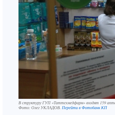
В структуру ГУП «Таттехмедфарм» входят 159 апте
Фото:
Олег УКЛАДОВ.
Перейти в Фотобанк КП