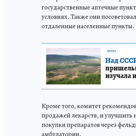
государственные аптечные пунк
условиях. Также они посоветовал
отдаленные населенные пункты.
НАУКА
Над СССР
пришельце
изучала 
Кроме того, комитет рекомендо
продажей лекарств, и улучшить
покупки препаратов через фель
амбулатории.