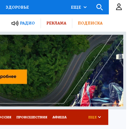
ЗДОРОВЬЕ
ЕЩЕ
ТЫ РОССИИ
РАДИО
РЕКЛАМА
ПОДПИСКА
КРЕТЫ
ПУТЕВОДИТЕЛЬ
 ЖЕЛЕЗА
ТУРИЗМ
Д ПОТРЕБИТЕЛЯ
ВСЕ О КП
ОССИЯ
ПРОИСШЕСТВИЯ
АФИША
ЕЩЕ