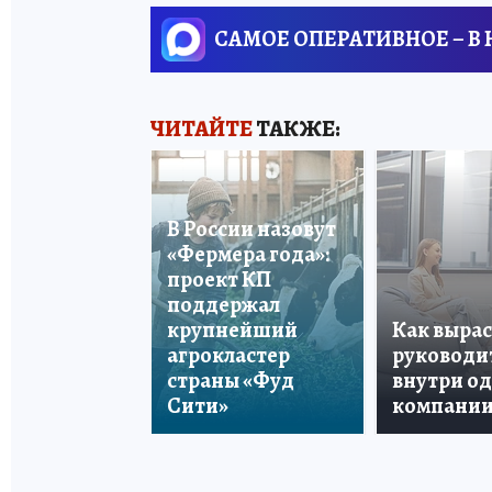
САМОЕ ОПЕРАТИВНОЕ – В
ЧИТАЙТЕ
ТАКЖЕ:
В России назовут
«Фермера года»:
проект КП
поддержал
крупнейший
Как вырас
агрокластер
руководи
страны «Фуд
внутри о
Сити»
компани