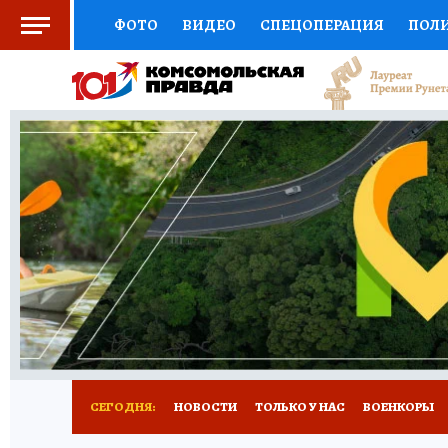
ФОТО
ВИДЕО
СПЕЦОПЕРАЦИЯ
ПОЛ
СОЦПОДДЕРЖКА
НАУКА
СПОРТ
КО
ВЫБОР ЭКСПЕРТОВ
ДОКТОР
ФИНАНС
КНИЖНАЯ ПОЛКА
ПРОГНОЗЫ НА СПОРТ
ПРЕСС-ЦЕНТР
НЕДВИЖИМОСТЬ
ТЕЛЕ
РАДИО КП
РЕКЛАМА
ТЕСТЫ
НОВОЕ 
СЕГОДНЯ:
НОВОСТИ
ТОЛЬКО У НАС
ВОЕНКОРЫ