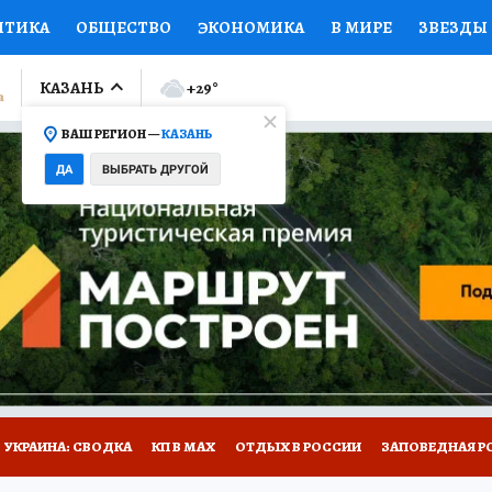
ИТИКА
ОБЩЕСТВО
ЭКОНОМИКА
В МИРЕ
ЗВЕЗДЫ
ЛУМНИСТЫ
ПРОИСШЕСТВИЯ
НАЦИОНАЛЬНЫЕ ПРОЕК
КАЗАНЬ
+29
°
ВАШ РЕГИОН —
КАЗАНЬ
Ы
ОТКРЫВАЕМ МИР
Я ЗНАЮ
СЕМЬЯ
ЖЕНСКИЕ СЕ
ДА
ВЫБРАТЬ ДРУГОЙ
ПРОМОКОДЫ
СЕРИАЛЫ
СПЕЦПРОЕКТЫ
ДЕФИЦИТ
ВИЗОР
КОЛЛЕКЦИИ
КОНКУРСЫ
РАБОТА У НАС
ГИ
НА САЙТЕ
УКРАИНА: СВОДКА
КП В МАХ
ОТДЫХ В РОССИИ
ЗАПОВЕДНАЯ Р