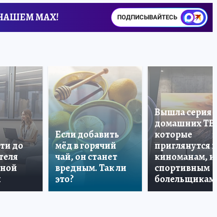
 НАШЕМ MAX!
ПОДПИСЫВАЙТЕСЬ
Вышла серия
домашних ТВ
Если добавить
которые
ти до
мёд в горячий
приглянутся 
теля
чай, он станет
киноманам, и
дной
вредным. Так ли
спортивным
и
это?
болельщикам