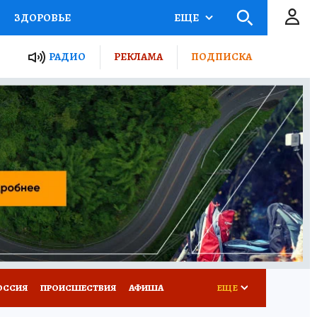
ЗДОРОВЬЕ
ЕЩЕ
ТЫ РОССИИ
РАДИО
РЕКЛАМА
ПОДПИСКА
КРЕТЫ
ПУТЕВОДИТЕЛЬ
 ЖЕЛЕЗА
ТУРИЗМ
Д ПОТРЕБИТЕЛЯ
ВСЕ О КП
ОССИЯ
ПРОИСШЕСТВИЯ
АФИША
ЕЩЕ