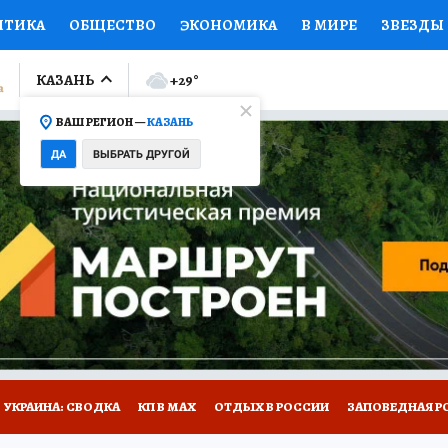
ИТИКА
ОБЩЕСТВО
ЭКОНОМИКА
В МИРЕ
ЗВЕЗДЫ
ЛУМНИСТЫ
ПРОИСШЕСТВИЯ
НАЦИОНАЛЬНЫЕ ПРОЕК
КАЗАНЬ
+29
°
ВАШ РЕГИОН —
КАЗАНЬ
Ы
ОТКРЫВАЕМ МИР
Я ЗНАЮ
СЕМЬЯ
ЖЕНСКИЕ СЕ
ДА
ВЫБРАТЬ ДРУГОЙ
ПРОМОКОДЫ
СЕРИАЛЫ
СПЕЦПРОЕКТЫ
ДЕФИЦИТ
ВИЗОР
КОЛЛЕКЦИИ
КОНКУРСЫ
РАБОТА У НАС
ГИ
НА САЙТЕ
УКРАИНА: СВОДКА
КП В МАХ
ОТДЫХ В РОССИИ
ЗАПОВЕДНАЯ Р