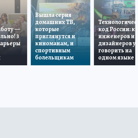
Вышла серия
домашних ТВ,
Технологичес
аботу —
которые
код России: к
льно! 3
приглянутся и
инженеров и
карьеры
киноманам, и
дизайнеров у
спортивным
говорить на
и
болельщикам
одном языке