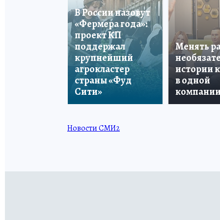
В России назовут
«Фермера года»:
проект КП
поддержал
Менять р
крупнейший
необязате
агрокластер
истории 
страны «Фуд
в одной
Сити»
компани
Новости СМИ2