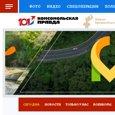
ФОТО
ВИДЕО
СПЕЦОПЕРАЦИЯ
ПОЛ
СОЦПОДДЕРЖКА
НАУКА
СПОРТ
КО
ВЫБОР ЭКСПЕРТОВ
ДОКТОР
ФИНАНС
КНИЖНАЯ ПОЛКА
ПРОГНОЗЫ НА СПОРТ
ПРЕСС-ЦЕНТР
НЕДВИЖИМОСТЬ
ТЕЛЕ
РАДИО КП
РЕКЛАМА
ТЕСТЫ
НОВОЕ 
СЕГОДНЯ:
НОВОСТИ
ТОЛЬКО У НАС
ВОЕНКОРЫ