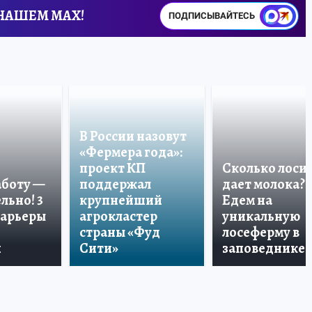
 НАШЕМ MAX!
ПОДПИСЫВАЙТЕСЬ
В России назовут
«Фермера года»:
проект КП
Сколько лоси
аботу —
поддержал
дает молока?
льно! 3
крупнейший
Едем на
карьеры
агрокластер
уникальную
страны «Фуд
лосеферму в
и
Сити»
заповеднике!