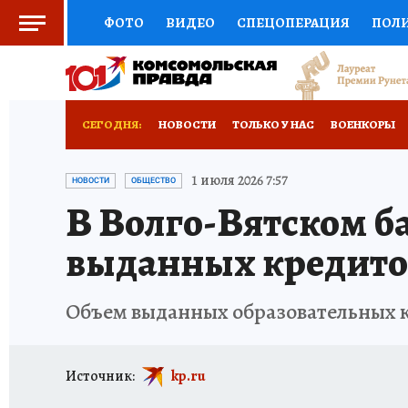
ФОТО
ВИДЕО
СПЕЦОПЕРАЦИЯ
ПОЛ
СОЦПОДДЕРЖКА
НАУКА
СПОРТ
КО
ВЫБОР ЭКСПЕРТОВ
ДОКТОР
ФИНАНС
СЕГОДНЯ:
НОВОСТИ
ТОЛЬКО У НАС
ВОЕНКОРЫ
КНИЖНАЯ ПОЛКА
ПРОГНОЗЫ НА СПОРТ
ТЕРРИТОРИЯ ДОБРА
ИСПЫТАНО НА СЕБЕ
1 июля 2026 7:57
НОВОСТИ
ОБЩЕСТВО
В Волго-Вятском ба
ПРЕСС-ЦЕНТР
НЕДВИЖИМОСТЬ
ТЕЛЕ
выданных кредитов
РАДИО КП
РЕКЛАМА
ТЕСТЫ
НОВОЕ 
Объем выданных образовательных к
Источник:
kp.ru