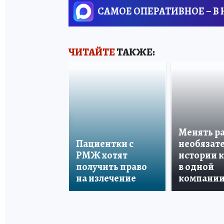
САМОЕ ОПЕРАТИВНОЕ – В
ЧИТАЙТЕ
ТАКЖЕ:
Менять р
Пациентки с
необязате
РМЖ хотят
истории 
получить право
в одной
на излечение
компани