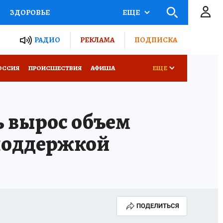
ЗДОРОВЬЕ
ЕЩЕ
ТЫ РОССИИ
РАДИО
РЕКЛАМА
ПОДПИСКА
КРЕТЫ
ПУТЕВОДИТЕЛЬ
ОССИЯ
ПРОИСШЕСТВИЯ
АФИША
ЕЩЕ
 ЖЕЛЕЗА
ТУРИЗМ
ь вырос объем
Д ПОТРЕБИТЕЛЯ
ВСЕ О КП
споддержкой
ПОДЕЛИТЬСЯ