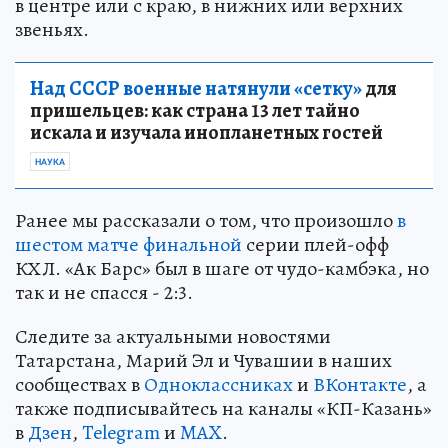
в центре или с краю, в нижних или верхних
звеньях.
Над СССР военные натянули «сетку»
для
пришельцев: как страна 13 лет тайно
искала и изучала инопланетных гостей
НАУКА
Ранее мы рассказали о том, что произошло
в
шестом матче финальной
серии плей-офф
КХЛ. «Ак Барс» был в шаге от чудо-камбэка, но
так и не спасся - 2:3.
Следите за актуальными новостями
Татарстана, Марий Эл и Чувашии в наших
сообществах в
Одноклассниках
и
ВКонтакте
, а
также подписывайтесь на каналы «КП-Казань»
в
Дзен
,
Telegram
и
MAX
.