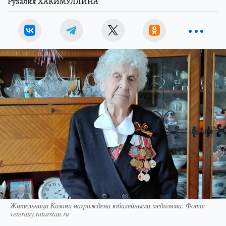
Рузалия ХАКИМУЛЛИНА
Жительница Казани награждена юбилейными медалями. Фото:
veterany.tatarstan.ru