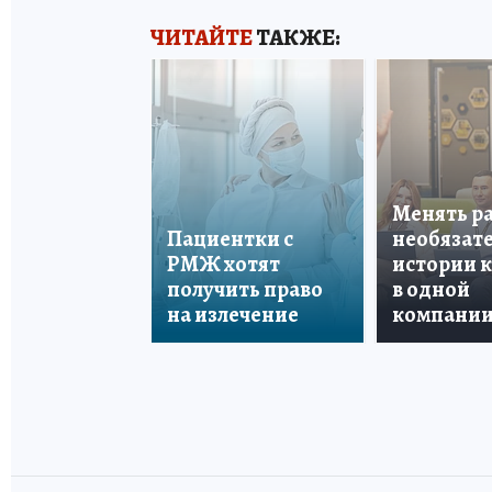
ЧИТАЙТЕ
ТАКЖЕ:
Менять р
Пациентки с
необязате
РМЖ хотят
истории 
получить право
в одной
на излечение
компани