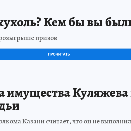
хухоль? Кем бы вы был
в розыгрыше призов
ПРОЧИТАТЬ
ла имущества Куляжева 
удьи
кома Казани считает, что он не выполнил