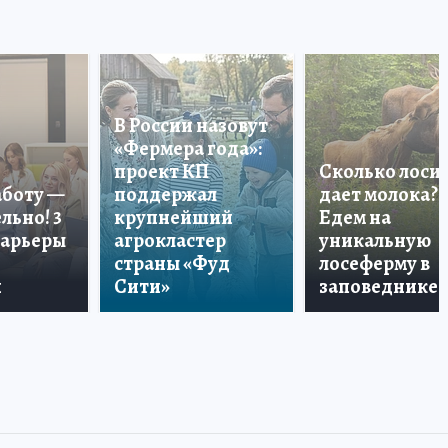
В России назовут
«Фермера года»:
проект КП
Сколько лоси
аботу —
поддержал
дает молока?
льно! 3
крупнейший
Едем на
карьеры
агрокластер
уникальную
страны «Фуд
лосеферму в
и
Сити»
заповеднике!