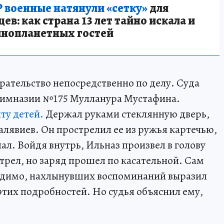
 военные натянули «сетку»
для
в: как страна 13 лет тайно искала и
инопланетных гостей
ирательство непосредственно по делу. Суда
гимназии №175 Мулланура Мустафина.
ту детей.
Держал руками стеклянную дверь,
Галявиев. Он прострелил ее из ружья картечью,
ал. Войдя внутрь, Ильназ произвел в голову
рел, но заряд прошел по касательной. Сам
 видимо, нахлынувших воспоминаний выразил
этих подробностей. Но судья объяснил ему,