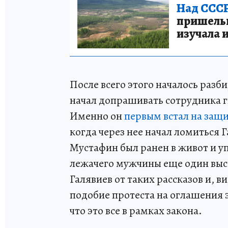
Над СССР
пришельце
изучала 
После всего этого началось разб
начал допрашивать сотрудника 
Именно он
первым встал на защи
когда через нее начал ломиться 
Мустафин был ранен в живот и уп
лежачего мужчины еще один выст
Галявиев от таких рассказов и,
подобие протеста на оглашения 
что это все в рамках закона.