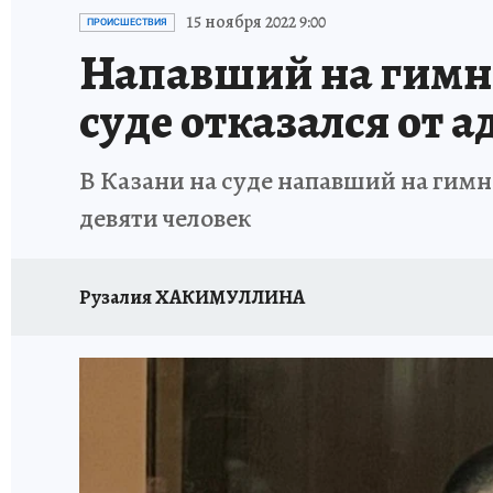
ТЕРРИТОРИЯ ДОБРА
ИСПЫТАНО НА СЕБЕ
15 ноября 2022 9:00
ПРОИСШЕСТВИЯ
Напавший на гимна
суде отказался от 
В Казани на суде напавший на гимн
девяти человек
Рузалия ХАКИМУЛЛИНА