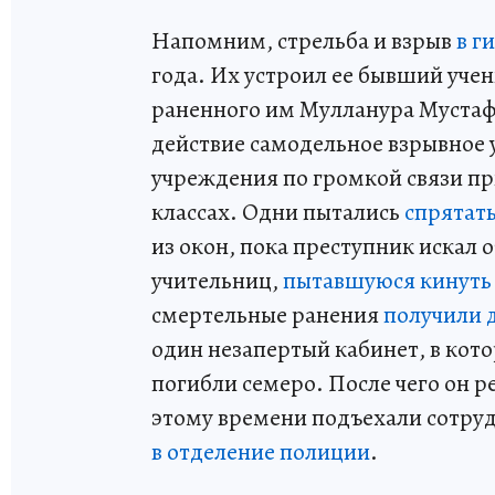
Напомним, стрельба и взрыв
в г
года. Их устроил ее бывший учен
раненного им Мулланура Мустафи
действие самодельное взрывное 
учреждения по громкой связи пр
классах. Одни пытались
спрятат
из окон, пока преступник искал 
учительниц,
пытавшуюся кинуть 
смертельные ранения
получили д
один незапертый кабинет, в кото
погибли семеро. После чего он 
этому времени подъехали сотруд
в отделение полиции
.