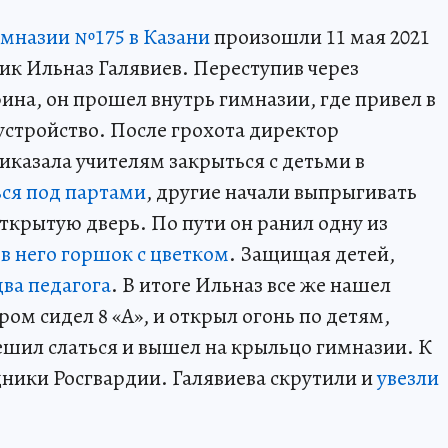
имназии №175 в Казани
произошли 11 мая 2021
ик Ильназ Галявиев. Переступив через
на, он прошел внутрь гимназии, где привел в
устройство. После грохота директор
иказала учителям закрыться с детьми в
ься под партами
, другие начали выпрыгивать
открытую дверь. По пути он ранил одну из
в него горшок с цветком
. Защищая детей,
ва педагога
. В итоге Ильназ все же нашел
ром сидел 8 «А», и открыл огонь по детям,
решил слаться и вышел на крыльцо гимназии. К
ники Росгвардии. Галявиева скрутили и
увезли