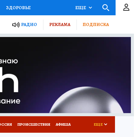
ЗДОРОВЬЕ
ЕЩЕ
ТЫ РОССИИ
РАДИО
РЕКЛАМА
ПОДПИСКА
КРЕТЫ
ПУТЕВОДИТЕЛЬ
 ЖЕЛЕЗА
ТУРИЗМ
Д ПОТРЕБИТЕЛЯ
ВСЕ О КП
ОССИЯ
ПРОИСШЕСТВИЯ
АФИША
ЕЩЕ