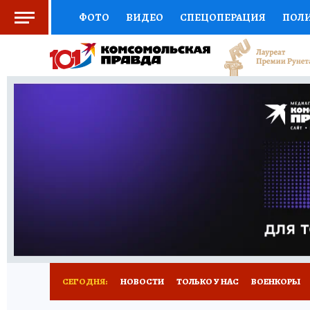
ФОТО
ВИДЕО
СПЕЦОПЕРАЦИЯ
ПОЛ
СОЦПОДДЕРЖКА
НАУКА
СПОРТ
КО
ВЫБОР ЭКСПЕРТОВ
ДОКТОР
ФИНАНС
КНИЖНАЯ ПОЛКА
ПРОГНОЗЫ НА СПОРТ
ПРЕСС-ЦЕНТР
НЕДВИЖИМОСТЬ
ТЕЛЕ
РАДИО КП
РЕКЛАМА
ТЕСТЫ
НОВОЕ 
СЕГОДНЯ:
НОВОСТИ
ТОЛЬКО У НАС
ВОЕНКОРЫ