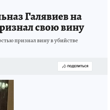
ьназ Галявиев на
признал свою вину
остью признал вину в убийстве
ПОДЕЛИТЬСЯ