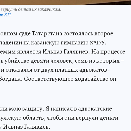
ернуть деньги их заказчикам.
нк КП
ховном суде Татарстана состоялось второе
ападении на казанскую гимназию №175.
емым является Ильназ Галявиев. На процессе
в убийстве девяти человек, семь из которых –
и отказался от двух платных адвокатов -
Богдана. Соответствующее ходатайство он
яли мою защиту. Я написал в адвокатские
лужскую область, чтобы они вернули деньги
у Ильназ Галявиев.