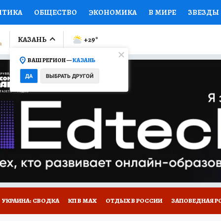
ИТИКА
ОБЩЕСТВО
ЭКОНОМИКА
В МИРЕ
ЗВЕЗДЫ
ЛУМНИСТЫ
ПРОИСШЕСТВИЯ
НАЦИОНАЛЬНЫЕ ПРОЕК
КАЗАНЬ
+29
°
ВАШ РЕГИОН —
КАЗАНЬ
Ы
ОТКРЫВАЕМ МИР
Я ЗНАЮ
СЕМЬЯ
ЖЕНСКИЕ СЕ
ДА
ВЫБРАТЬ ДРУГОЙ
ПРОМОКОДЫ
СЕРИАЛЫ
СПЕЦПРОЕКТЫ
ДЕФИЦИТ
ВИЗОР
КОЛЛЕКЦИИ
КОНКУРСЫ
РАБОТА У НАС
ГИ
НА САЙТЕ
УКРАИНА: СВОДКА
КП В МАХ
ОТДЫХ В РОССИИ
ЗАПОВЕДНАЯ Р