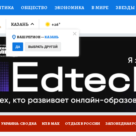
ИТИКА
ОБЩЕСТВО
ЭКОНОМИКА
В МИРЕ
ЗВЕЗДЫ
ЛУМНИСТЫ
ПРОИСШЕСТВИЯ
НАЦИОНАЛЬНЫЕ ПРОЕК
КАЗАНЬ
+26
°
ВАШ РЕГИОН —
КАЗАНЬ
Ы
ОТКРЫВАЕМ МИР
Я ЗНАЮ
СЕМЬЯ
ЖЕНСКИЕ СЕ
ДА
ВЫБРАТЬ ДРУГОЙ
ПРОМОКОДЫ
СЕРИАЛЫ
СПЕЦПРОЕКТЫ
ДЕФИЦИТ
ВИЗОР
КОЛЛЕКЦИИ
КОНКУРСЫ
РАБОТА У НАС
ГИ
НА САЙТЕ
УКРАИНА: СВОДКА
КП В МАХ
ОТДЫХ В РОССИИ
ЗАПОВЕДНАЯ Р