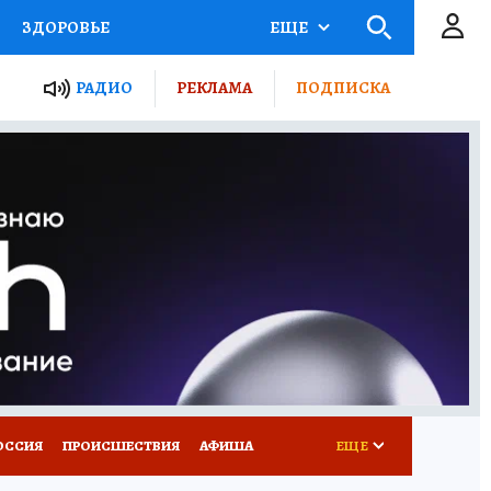
ЗДОРОВЬЕ
ЕЩЕ
ТЫ РОССИИ
РАДИО
РЕКЛАМА
ПОДПИСКА
КРЕТЫ
ПУТЕВОДИТЕЛЬ
 ЖЕЛЕЗА
ТУРИЗМ
Д ПОТРЕБИТЕЛЯ
ВСЕ О КП
ОССИЯ
ПРОИСШЕСТВИЯ
АФИША
ЕЩЕ