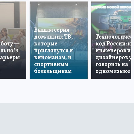
Вышла серия
домашних ТВ,
Технологичес
аботу —
которые
код России: к
льно! 3
приглянутся и
инженеров и
карьеры
киноманам, и
дизайнеров у
спортивным
говорить на
и
болельщикам
одном языке