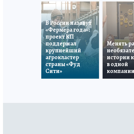
В России назовут
«Фермера года»:
проект КП
поддержал
Менять р
крупнейший
необязате
агрокластер
истории 
страны «Фуд
в одной
Сити»
компани