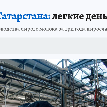
Татарстана:
легкие ден
одства сырого молока за три года выросла