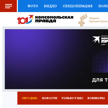
ФОТО
ВИДЕО
СПЕЦОПЕРАЦИЯ
ПОЛ
СОЦПОДДЕРЖКА
НАУКА
СПОРТ
КО
ВЫБОР ЭКСПЕРТОВ
ДОКТОР
ФИНАНС
КНИЖНАЯ ПОЛКА
ПРОГНОЗЫ НА СПОРТ
ПРЕСС-ЦЕНТР
НЕДВИЖИМОСТЬ
ТЕЛЕ
РАДИО КП
РЕКЛАМА
ТЕСТЫ
НОВОЕ 
СЕГОДНЯ:
НОВОСТИ
ТОЛЬКО У НАС
ВОЕНКОРЫ