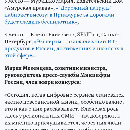
3 место — Мурашко Мария, издательский дом
«Амурская правда»,
«”Дорожный патруль”
набирает высоту: в Приамурье за дорогами
будет следить беспилотник»
;
3 место — Клейн Елизавета, SPbIT.ru, Санкт-
Петербург,
«Эксперты — о локализации ИТ-
продуктов в России, достижениях и нюансах в
этой сфере»
.
Мария Мезенцева, советник министра,
руководитель пресс-службы Минцифры
России, член жюри конкурса:
«Сегодня, когда цифровые сервисы становятся
частью повседневной жизни, особенно важно,
кто и как о них рассказывает. Ключевая роль
здесь у региональных СМИ — им доверяют, к
их мнению прислушиваются, через них люди
получают понятные и честные объяснения.