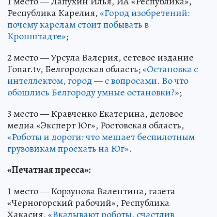
1 место — Лапухин Илья, ИА «Республика»,
Республика Карелия,
«Город изобретений:
почему карелам стоит побывать в
Кронштадте»
;
2 место — Урсула Валерия, сетевое издание
Fonar.tv, Белгородская область;
«Остановка с
интеллектом, город — с вопросами. Во что
обошлись Белгороду умные остановки?»
;
3 место — Кравченко Екатерина, деловое
медиа «Эксперт Юг», Ростовская область,
«Роботы и дороги: что мешает беспилотным
грузовикам проехать на Юг»
.
«Печатная пресса»:
1 место — Корзунова Валентина, газета
«Черногорский рабочий», Республика
Хакасия,
«Вкалывают роботы, счастлив