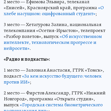
2 место — Ефимова Эльвира, телеканал
«Енисей», Красноярский край, программа
«О
хлебе насущном: оцифрованный студент»
;
3 место — Хетагурова Залина, национальная
телекомпания «Осетия-Ирыстон», телепроект
«Разбор полетов», выпуск
«Об искусственном
интеллекте, технологическом прогрессе и
нейросети»
.
«Радио и подкасты»:
1 место — Залозная Анастасия, ГТРК «Томск»,
подкаст
«За кем искусство будущего: человек
против ИИ»
;
2 место — Фирстов Александр, ГТРК «Нижний
Новгород», программа «Открыта студия»,
выпуск
«Городская система биометрического
распознавания лиц»
;