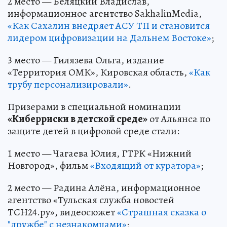
2 место — Беляцкий Владислав,
информационное агентство SakhalinMedia,
«Как Сахалин внедряет АСУ ТП и становится
лидером цифровизации на Дальнем Востоке»
;
3 место — Гилязева Ольга, издание
«Территория ОМК», Кировская область,
«Как
трубу персонализировали»
.
Призерами в специальной номинации
«Киберриски в детской среде»
от Альянса по
защите детей в цифровой среде стали:
1 место — Чагаева Юлия, ГТРК «Нижний
Новгород», фильм
«Входящий от куратора»
;
2 место — Радина Алёна, информационное
агентство «Тульская служба новостей
ТСН24.ру», видеосюжет
«Страшная сказка о
"дружбе" с незнакомцами»
;