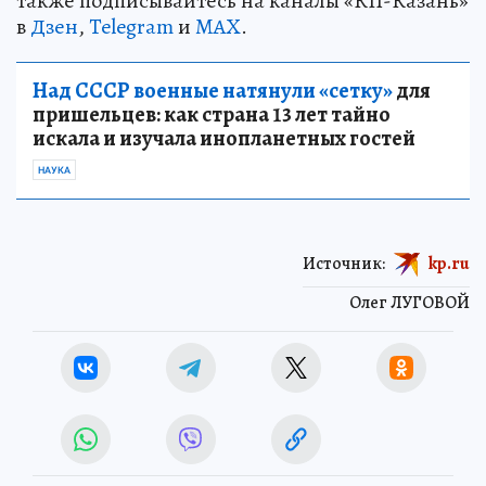
также подписывайтесь на каналы «КП-Казань»
в
Дзен
,
Telegram
и
MAX
.
Над СССР военные натянули «сетку»
для
пришельцев: как страна 13 лет тайно
искала и изучала инопланетных гостей
НАУКА
Источник:
kp.ru
Олег ЛУГОВОЙ