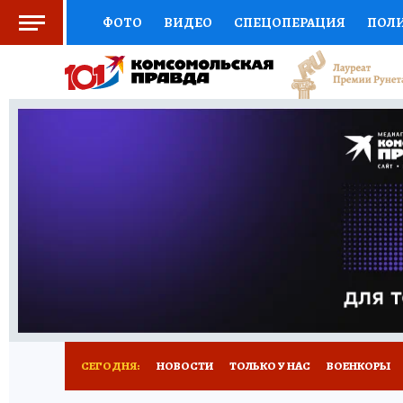
ФОТО
ВИДЕО
СПЕЦОПЕРАЦИЯ
ПОЛ
СОЦПОДДЕРЖКА
НАУКА
СПОРТ
КО
ВЫБОР ЭКСПЕРТОВ
ДОКТОР
ФИНАНС
КНИЖНАЯ ПОЛКА
ПРОГНОЗЫ НА СПОРТ
ПРЕСС-ЦЕНТР
НЕДВИЖИМОСТЬ
ТЕЛЕ
РАДИО КП
РЕКЛАМА
ТЕСТЫ
НОВОЕ 
СЕГОДНЯ:
НОВОСТИ
ТОЛЬКО У НАС
ВОЕНКОРЫ