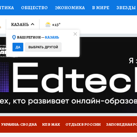
ИТИКА
ОБЩЕСТВО
ЭКОНОМИКА
В МИРЕ
ЗВЕЗДЫ
ЛУМНИСТЫ
ПРОИСШЕСТВИЯ
НАЦИОНАЛЬНЫЕ ПРОЕК
КАЗАНЬ
+23
°
ВАШ РЕГИОН —
КАЗАНЬ
Ы
ОТКРЫВАЕМ МИР
Я ЗНАЮ
СЕМЬЯ
ЖЕНСКИЕ СЕ
ДА
ВЫБРАТЬ ДРУГОЙ
ПРОМОКОДЫ
СЕРИАЛЫ
СПЕЦПРОЕКТЫ
ДЕФИЦИТ
ВИЗОР
КОЛЛЕКЦИИ
КОНКУРСЫ
РАБОТА У НАС
ГИ
НА САЙТЕ
УКРАИНА: СВОДКА
КП В МАХ
ОТДЫХ В РОССИИ
ЗАПОВЕДНАЯ Р