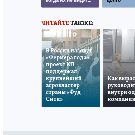
когда их не видят...
долго
ЧИТАЙТЕ
ТАКЖЕ:
В России назовут
«Фермера года»:
проект КП
поддержал
крупнейший
Как вырас
агрокластер
руководи
страны «Фуд
внутри о
Сити»
компани