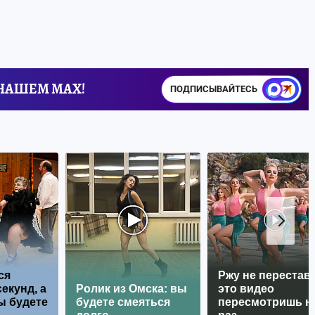
 НАШЕМ MAX!
ПОДПИСЫВАЙТЕСЬ
ся
Ржу не перестава
екунд, а
Ролик из Омска: вы
это видео
ы будете
будете смеяться
пересмотришь н