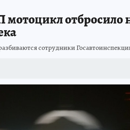
П мотоцикл отбросило н
ека
разбиваются сотрудники Госавтоинспекци