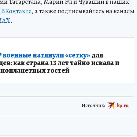
ми Татарстана, Марий Эл и Чувашии в наших
и
ВКонтакте
, а также подписывайтесь на каналы
MAX
.
 военные натянули «сетку»
для
в: как страна 13 лет тайно искала и
инопланетных гостей
Источник:
kp.ru