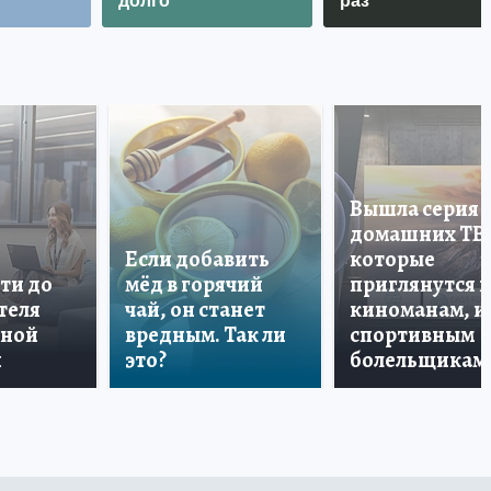
долго
раз
Вышла серия
домашних ТВ
Если добавить
которые
ти до
мёд в горячий
приглянутся 
теля
чай, он станет
киноманам, и
дной
вредным. Так ли
спортивным
и
это?
болельщикам