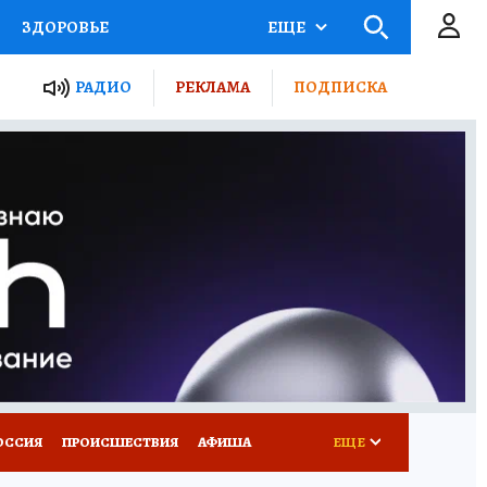
ЗДОРОВЬЕ
ЕЩЕ
ТЫ РОССИИ
РАДИО
РЕКЛАМА
ПОДПИСКА
КРЕТЫ
ПУТЕВОДИТЕЛЬ
 ЖЕЛЕЗА
ТУРИЗМ
Д ПОТРЕБИТЕЛЯ
ВСЕ О КП
ОССИЯ
ПРОИСШЕСТВИЯ
АФИША
ЕЩЕ