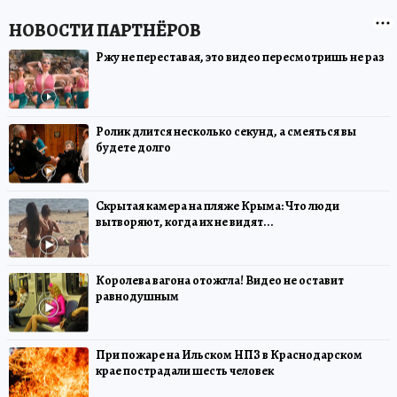
Ржу не переставая, это видео пересмотришь не раз
Ролик длится несколько секунд, а смеяться вы
будете долго
Скрытая камера на пляже Крыма: Что люди
вытворяют, когда их не видят...
Королева вагона отожгла! Видео не оставит
равнодушным
При пожаре на Ильском НПЗ в Краснодарском
крае пострадали шесть человек