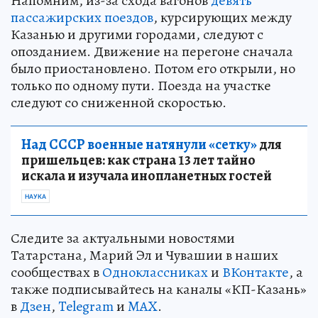
Напомним, из-за схода вагонов
девять
пассажирских поездов
, курсирующих между
Казанью и другими городами, следуют с
опозданием. Движение на перегоне сначала
было приостановлено. Потом его открыли, но
только по одному пути. Поезда на участке
следуют со сниженной скоростью.
Над СССР военные натянули «сетку»
для
пришельцев: как страна 13 лет тайно
искала и изучала инопланетных гостей
НАУКА
Следите за актуальными новостями
Татарстана, Марий Эл и Чувашии в наших
сообществах в
Одноклассниках
и
ВКонтакте
, а
также подписывайтесь на каналы «КП-Казань»
в
Дзен
,
Telegram
и
MAX
.