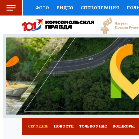
ФОТО
ВИДЕО
СПЕЦОПЕРАЦИЯ
ПОЛ
СОЦПОДДЕРЖКА
НАУКА
СПОРТ
КО
ВЫБОР ЭКСПЕРТОВ
ДОКТОР
ФИНАНС
КНИЖНАЯ ПОЛКА
ПРОГНОЗЫ НА СПОРТ
ПРЕСС-ЦЕНТР
НЕДВИЖИМОСТЬ
ТЕЛЕ
РАДИО КП
РЕКЛАМА
ТЕСТЫ
НОВОЕ 
СЕГОДНЯ:
НОВОСТИ
ТОЛЬКО У НАС
ВОЕНКОРЫ