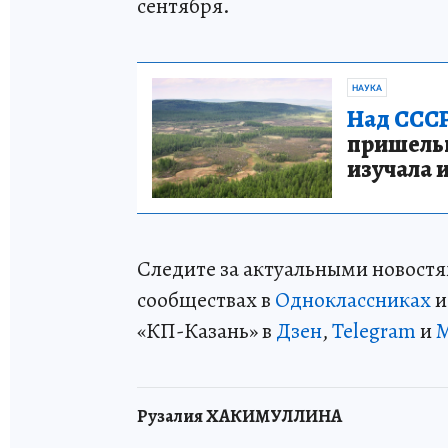
сентября.
НАУКА
Над СССР
пришельце
изучала 
Следите за актуальными новостя
сообществах в
Одноклассниках
«КП-Казань» в
Дзен
,
Telegram
и
Рузалия ХАКИМУЛЛИНА