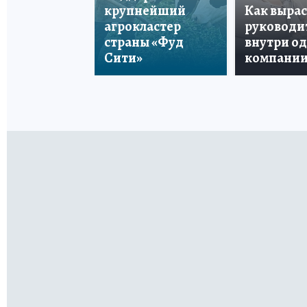
крупнейший
Как вырас
агрокластер
руководи
страны «Фуд
внутри о
Сити»
компани