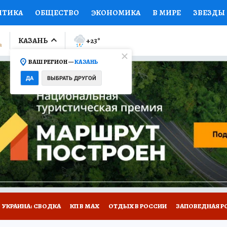
ИТИКА
ОБЩЕСТВО
ЭКОНОМИКА
В МИРЕ
ЗВЕЗДЫ
ЛУМНИСТЫ
ПРОИСШЕСТВИЯ
НАЦИОНАЛЬНЫЕ ПРОЕК
КАЗАНЬ
+23
°
ВАШ РЕГИОН —
КАЗАНЬ
Ы
ОТКРЫВАЕМ МИР
Я ЗНАЮ
СЕМЬЯ
ЖЕНСКИЕ СЕ
ДА
ВЫБРАТЬ ДРУГОЙ
ПРОМОКОДЫ
СЕРИАЛЫ
СПЕЦПРОЕКТЫ
ДЕФИЦИТ
ВИЗОР
КОЛЛЕКЦИИ
КОНКУРСЫ
РАБОТА У НАС
ГИ
НА САЙТЕ
УКРАИНА: СВОДКА
КП В МАХ
ОТДЫХ В РОССИИ
ЗАПОВЕДНАЯ Р