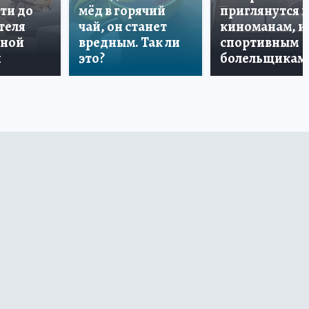
ти до
мёд в горячий
приглянутся 
теля
чай, он станет
киноманам, и
дной
вредным. Так ли
спортивным
и
это?
болельщикам