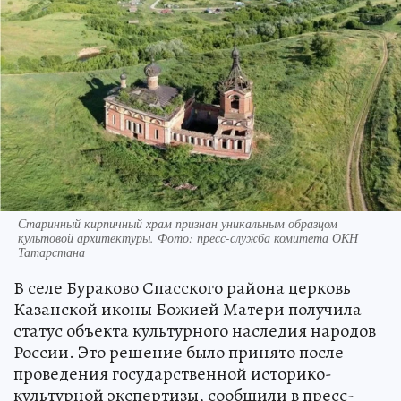
Старинный кирпичный храм признан уникальным образцом
культовой архитектуры. Фото: пресс-служба комитета ОКН
Татарстана
В селе Бураково Спасского района церковь
Казанской иконы Божией Матери получила
статус объекта культурного наследия народов
России. Это решение было принято после
проведения государственной историко-
культурной экспертизы, сообщили в пресс-