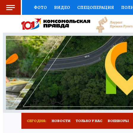
ФОТО
ВИДЕО
СПЕЦОПЕРАЦИЯ
ПОЛ
СОЦПОДДЕРЖКА
НАУКА
СПОРТ
КО
ВЫБОР ЭКСПЕРТОВ
ДОКТОР
ФИНАНС
КНИЖНАЯ ПОЛКА
ПРОГНОЗЫ НА СПОРТ
ПРЕСС-ЦЕНТР
НЕДВИЖИМОСТЬ
ТЕЛЕ
РАДИО КП
РЕКЛАМА
ТЕСТЫ
НОВОЕ 
СЕГОДНЯ:
НОВОСТИ
ТОЛЬКО У НАС
ВОЕНКОРЫ