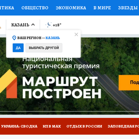
ИТИКА
ОБЩЕСТВО
ЭКОНОМИКА
В МИРЕ
ЗВЕЗДЫ
ЛУМНИСТЫ
ПРОИСШЕСТВИЯ
НАЦИОНАЛЬНЫЕ ПРОЕК
КАЗАНЬ
+18
°
ВАШ РЕГИОН —
КАЗАНЬ
Ы
ОТКРЫВАЕМ МИР
Я ЗНАЮ
СЕМЬЯ
ЖЕНСКИЕ СЕ
ДА
ВЫБРАТЬ ДРУГОЙ
ПРОМОКОДЫ
СЕРИАЛЫ
СПЕЦПРОЕКТЫ
ДЕФИЦИТ
ВИЗОР
КОЛЛЕКЦИИ
КОНКУРСЫ
РАБОТА У НАС
ГИ
НА САЙТЕ
УКРАИНА: СВОДКА
КП В МАХ
ОТДЫХ В РОССИИ
ЗАПОВЕДНАЯ Р