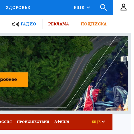
ЗДОРОВЬЕ
ЕЩЕ
ТЫ РОССИИ
РАДИО
РЕКЛАМА
ПОДПИСКА
КРЕТЫ
ПУТЕВОДИТЕЛЬ
 ЖЕЛЕЗА
ТУРИЗМ
Д ПОТРЕБИТЕЛЯ
ВСЕ О КП
ОССИЯ
ПРОИСШЕСТВИЯ
АФИША
ЕЩЕ