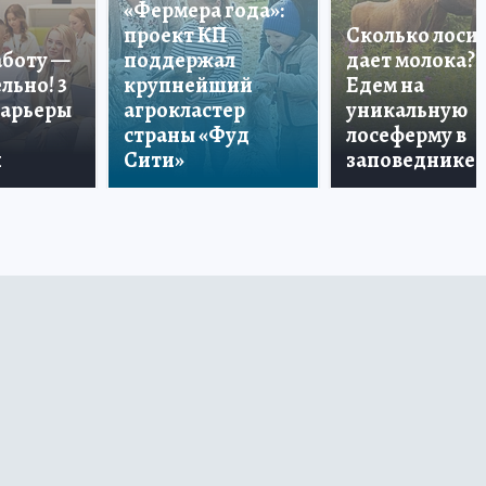
«Фермера года»:
проект КП
Сколько лоси
аботу —
поддержал
дает молока?
льно! 3
крупнейший
Едем на
карьеры
агрокластер
уникальную
страны «Фуд
лосеферму в
и
Сити»
заповеднике!