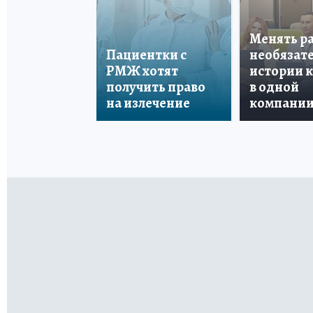
Менять р
Пациентки с
необязате
РМЖ хотят
истории 
получить право
в одной
на излечение
компани