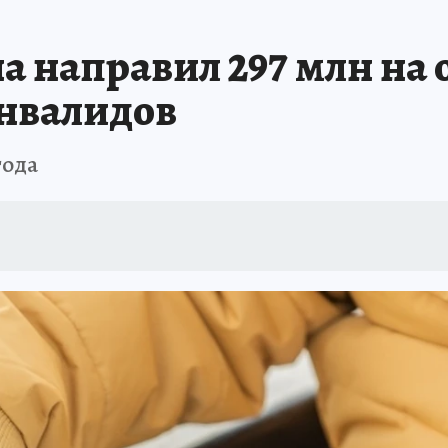
а направил 297 млн на
инвалидов
года