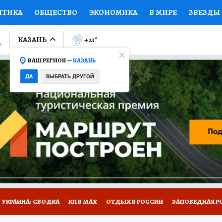
ИТИКА
ОБЩЕСТВО
ЭКОНОМИКА
В МИРЕ
ЗВЕЗДЫ
ЛУМНИСТЫ
ПРОИСШЕСТВИЯ
НАЦИОНАЛЬНЫЕ ПРОЕК
КАЗАНЬ
+21
°
ВАШ РЕГИОН —
КАЗАНЬ
Ы
ОТКРЫВАЕМ МИР
Я ЗНАЮ
СЕМЬЯ
ЖЕНСКИЕ СЕ
ДА
ВЫБРАТЬ ДРУГОЙ
ПРОМОКОДЫ
СЕРИАЛЫ
СПЕЦПРОЕКТЫ
ДЕФИЦИТ
ВИЗОР
КОЛЛЕКЦИИ
КОНКУРСЫ
РАБОТА У НАС
ГИ
НА САЙТЕ
УКРАИНА: СВОДКА
КП В МАХ
ОТДЫХ В РОССИИ
ЗАПОВЕДНАЯ Р