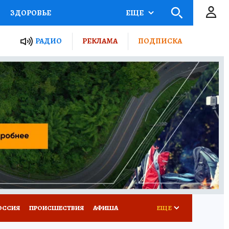
ЗДОРОВЬЕ
ЕЩЕ
ТЫ РОССИИ
РАДИО
РЕКЛАМА
ПОДПИСКА
КРЕТЫ
ПУТЕВОДИТЕЛЬ
 ЖЕЛЕЗА
ТУРИЗМ
Д ПОТРЕБИТЕЛЯ
ВСЕ О КП
ОССИЯ
ПРОИСШЕСТВИЯ
АФИША
ЕЩЕ