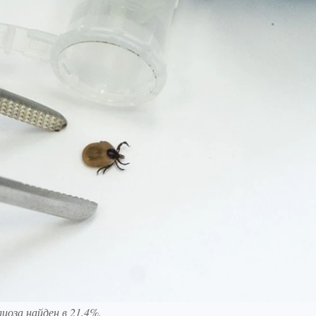
иоза найден в 21,4%.