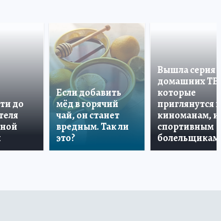
Вышла серия
домашних ТВ
Если добавить
которые
ти до
мёд в горячий
приглянутся 
теля
чай, он станет
киноманам, и
дной
вредным. Так ли
спортивным
и
это?
болельщикам