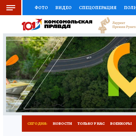
ФОТО
ВИДЕО
СПЕЦОПЕРАЦИЯ
ПОЛ
СОЦПОДДЕРЖКА
НАУКА
СПОРТ
КО
ВЫБОР ЭКСПЕРТОВ
ДОКТОР
ФИНАНС
КНИЖНАЯ ПОЛКА
ПРОГНОЗЫ НА СПОРТ
ПРЕСС-ЦЕНТР
НЕДВИЖИМОСТЬ
ТЕЛЕ
РАДИО КП
РЕКЛАМА
ТЕСТЫ
НОВОЕ 
СЕГОДНЯ:
НОВОСТИ
ТОЛЬКО У НАС
ВОЕНКОРЫ