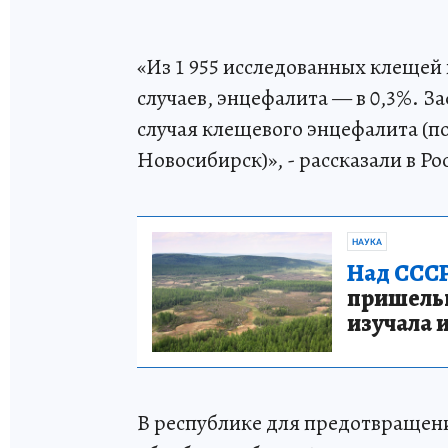
«Из 1 955 исследованных клещей 
случаев, энцефалита — в 0,3%. З
случая клещевого энцефалита (по
Новосибирск)», - рассказали в Р
НАУКА
Над СССР
пришельце
изучала 
В республике для предотвращен