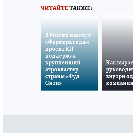
ЧИТАЙТЕ
ТАКЖЕ:
В России назовут
«Фермера года»:
проект КП
поддержал
крупнейший
Как вырас
агрокластер
руководи
страны «Фуд
внутри о
Сити»
компани