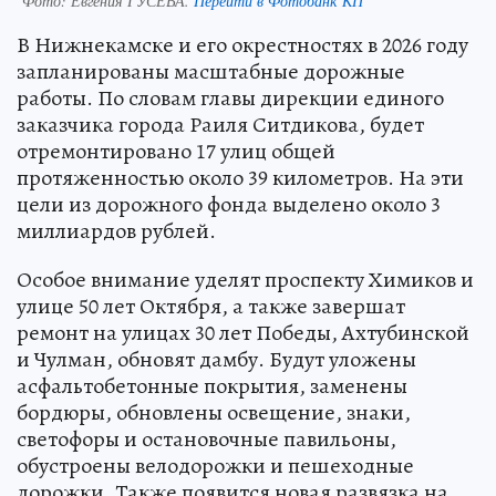
Фото:
Евгения ГУСЕВА.
Перейти в Фотобанк КП
В Нижнекамске и его окрестностях в 2026 году
запланированы масштабные дорожные
работы. По словам главы дирекции единого
заказчика города Раиля Ситдикова, будет
отремонтировано 17 улиц общей
протяженностью около 39 километров. На эти
цели из дорожного фонда выделено около 3
миллиардов рублей.
Особое внимание уделят проспекту Химиков и
улице 50 лет Октября, а также завершат
ремонт на улицах 30 лет Победы, Ахтубинской
и Чулман, обновят дамбу. Будут уложены
асфальтобетонные покрытия, заменены
бордюры, обновлены освещение, знаки,
светофоры и остановочные павильоны,
обустроены велодорожки и пешеходные
дорожки. Также появится новая развязка на