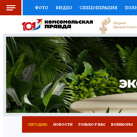
ФОТО
ВИДЕО
СПЕЦОПЕРАЦИЯ
ПОЛ
СОЦПОДДЕРЖКА
НАУКА
СПОРТ
КО
ВЫБОР ЭКСПЕРТОВ
ДОКТОР
ФИНАНС
КНИЖНАЯ ПОЛКА
ПРОГНОЗЫ НА СПОРТ
ПРЕСС-ЦЕНТР
НЕДВИЖИМОСТЬ
ТЕЛЕ
РАДИО КП
РЕКЛАМА
ТЕСТЫ
НОВОЕ 
СЕГОДНЯ:
НОВОСТИ
ТОЛЬКО У НАС
ВОЕНКОРЫ