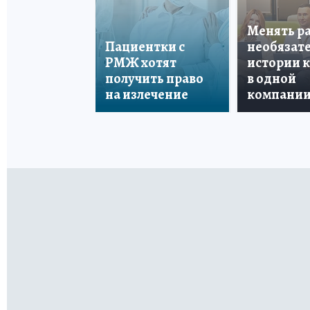
Менять р
Пациентки с
необязате
РМЖ хотят
истории 
получить право
в одной
на излечение
компани