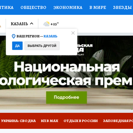
ИТИКА
ОБЩЕСТВО
ЭКОНОМИКА
В МИРЕ
ЗВЕЗДЫ
ЛУМНИСТЫ
ПРОИСШЕСТВИЯ
НАЦИОНАЛЬНЫЕ ПРОЕК
КАЗАНЬ
+25
°
ВАШ РЕГИОН —
КАЗАНЬ
Ы
ОТКРЫВАЕМ МИР
Я ЗНАЮ
СЕМЬЯ
ЖЕНСКИЕ СЕ
ДА
ВЫБРАТЬ ДРУГОЙ
ПРОМОКОДЫ
СЕРИАЛЫ
СПЕЦПРОЕКТЫ
ДЕФИЦИТ
ВИЗОР
КОЛЛЕКЦИИ
КОНКУРСЫ
РАБОТА У НАС
ГИ
НА САЙТЕ
УКРАИНА: СВОДКА
КП В МАХ
ОТДЫХ В РОССИИ
ЗАПОВЕДНАЯ Р