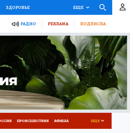
ЗДОРОВЬЕ
ЕЩЕ
ТЫ РОССИИ
РАДИО
РЕКЛАМА
ПОДПИСКА
КРЕТЫ
ПУТЕВОДИТЕЛЬ
 ЖЕЛЕЗА
ТУРИЗМ
Д ПОТРЕБИТЕЛЯ
ВСЕ О КП
ОССИЯ
ПРОИСШЕСТВИЯ
АФИША
ЕЩЕ