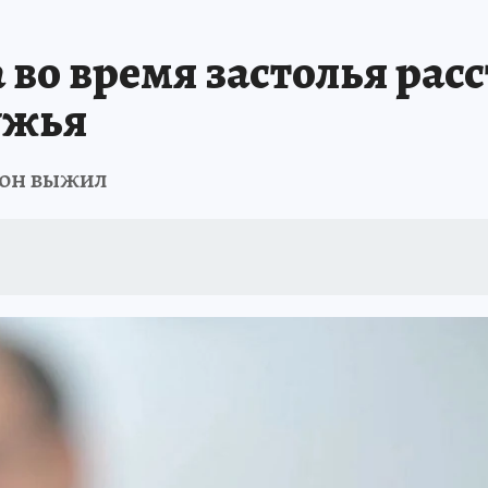
во время застолья рас
ужья
 он выжил