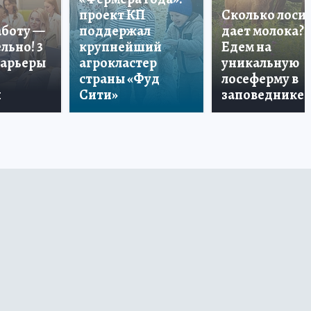
проект КП
Сколько лоси
аботу —
поддержал
дает молока?
льно! 3
крупнейший
Едем на
карьеры
агрокластер
уникальную
страны «Фуд
лосеферму в
и
Сити»
заповеднике!