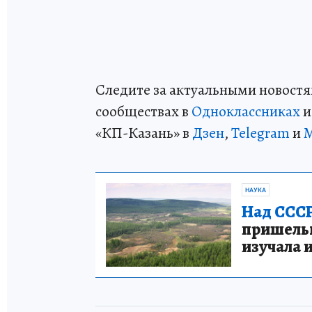
Следите за актуальными новостя
сообществах в
Одноклассниках
«КП-Казань» в
Дзен
,
Telegram
и
НАУКА
Над СССР
пришельце
изучала 