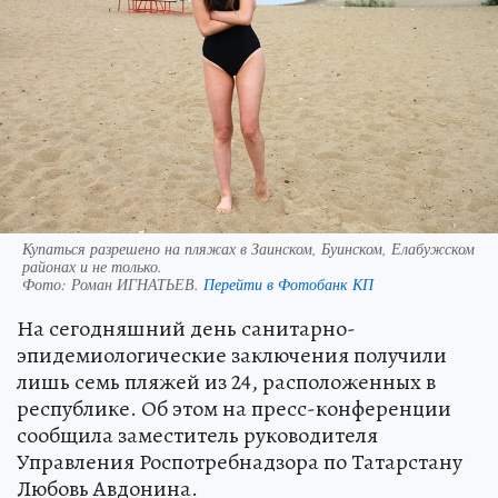
Купаться разрешено на пляжах в Заинском, Буинском, Елабужском
районах и не только.
Фото:
Роман ИГНАТЬЕВ.
Перейти в Фотобанк КП
На сегодняшний день санитарно-
эпидемиологические заключения получили
лишь семь пляжей из 24, расположенных в
республике. Об этом на пресс-конференции
сообщила заместитель руководителя
Управления Роспотребнадзора по Татарстану
Любовь Авдонина.