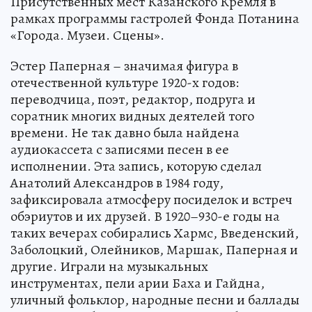
Присутственных мест Казанского Кремля в
рамках программы гастролей Фонда Потанина
«Города. Музеи. Сцены».
Эстер Паперная – значимая фигура в
отечественной культуре 1920-х годов:
переводчица, поэт, редактор, подруга и
соратник многих видных деятелей того
времени. Не так давно была найдена
аудиокассета с записями песен в ее
исполнении. Эта запись, которую сделал
Анатолий Александров в 1984 году,
зафиксировала атмосферу посиделок и встреч
обэриутов и их друзей. В 1920–930-е годы на
таких вечерах собирались Хармс, Введенский,
Заболоцкий, Олейников, Маршак, Паперная и
другие. Играли на музыкальных
инструментах, пели арии Баха и Гайдна,
уличный фольклор, народные песни и баллады