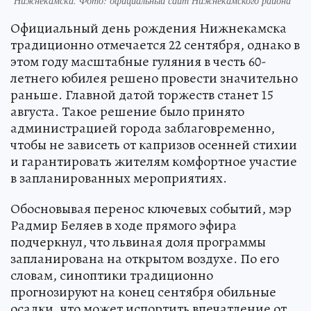
Нижнекамска. Фото: официальный сайт Нижнекамского района
Официальный день рождения Нижнекамска
традиционно отмечается 22 сентября, однако в
этом году масштабные гуляния в честь 60-
летнего юбилея решено провести значительно
раньше. Главной датой торжеств станет 15
августа. Такое решение было принято
администрацией города заблаговременно,
чтобы не зависеть от капризов осенней стихии
и гарантировать жителям комфортное участие
в запланированных мероприятиях.
Обосновывая перенос ключевых событий, мэр
Радмир Беляев в ходе прямого эфира
подчеркнул, что львиная доля программы
запланирована на открытом воздухе. По его
словам, синоптики традиционно
прогнозируют на конец сентября обильные
осадки, что может испортить впечатление от