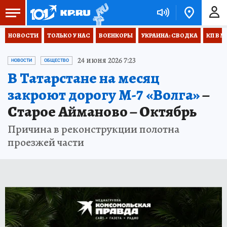
НОВОСТИ
ТОЛЬКО У НАС
ВОЕНКОРЫ
УКРАИНА: СВОДКА
КП В М
24 июня 2026 7:23
НОВОСТИ
ОБЩЕСТВО
В Татарстане на месяц
закроют дорогу М-7 «Волга»
–
Старое Айманово – Октябрь
Причина в реконструкции полотна
проезжей части