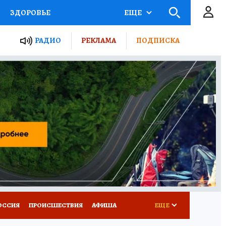
ЗДОРОВЬЕ
ЕЩЕ
ТЫ РОССИИ
РАДИО
РЕКЛАМА
ПОДПИСКА
КРЕТЫ
ПУТЕВОДИТЕЛЬ
 ЖЕЛЕЗА
ТУРИЗМ
Д ПОТРЕБИТЕЛЯ
ВСЕ О КП
ОССИЯ
ПРОИСШЕСТВИЯ
АФИША
ЕЩЕ