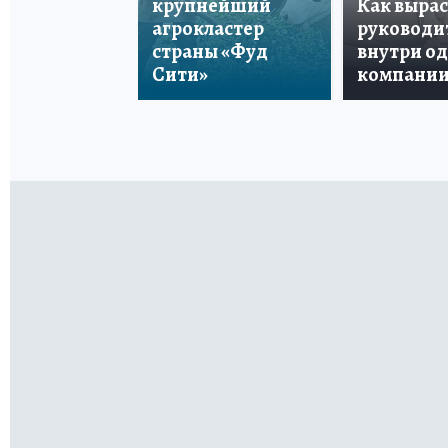
крупнейший
Как вырас
агрокластер
руководи
страны «Фуд
внутри о
Сити»
компани