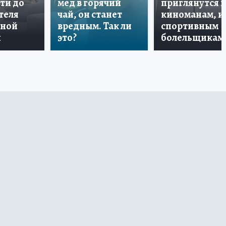
ти до
мёд в горячий
приглянутся 
теля
чай, он станет
киноманам, и
дной
вредным. Так ли
спортивным
и
это?
болельщикам