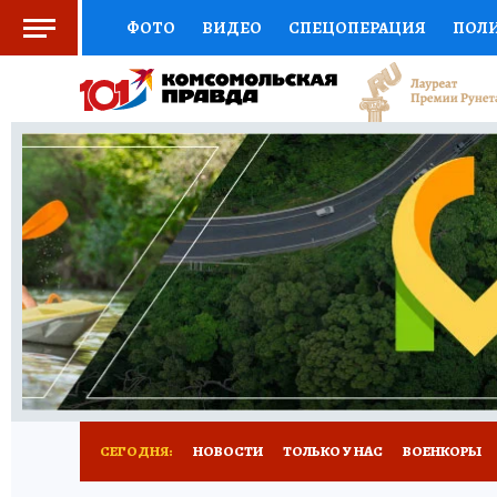
ФОТО
ВИДЕО
СПЕЦОПЕРАЦИЯ
ПОЛ
СОЦПОДДЕРЖКА
НАУКА
СПОРТ
КО
ВЫБОР ЭКСПЕРТОВ
ДОКТОР
ФИНАНС
КНИЖНАЯ ПОЛКА
ПРОГНОЗЫ НА СПОРТ
ПРЕСС-ЦЕНТР
НЕДВИЖИМОСТЬ
ТЕЛЕ
РАДИО КП
РЕКЛАМА
ТЕСТЫ
НОВОЕ 
СЕГОДНЯ:
НОВОСТИ
ТОЛЬКО У НАС
ВОЕНКОРЫ