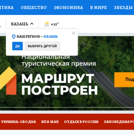
ИТИКА
ОБЩЕСТВО
ЭКОНОМИКА
В МИРЕ
ЗВЕЗДЫ
ЛУМНИСТЫ
ПРОИСШЕСТВИЯ
НАЦИОНАЛЬНЫЕ ПРОЕК
КАЗАНЬ
+21
°
ВАШ РЕГИОН —
КАЗАНЬ
Ы
ОТКРЫВАЕМ МИР
Я ЗНАЮ
СЕМЬЯ
ЖЕНСКИЕ СЕ
ДА
ВЫБРАТЬ ДРУГОЙ
ПРОМОКОДЫ
СЕРИАЛЫ
СПЕЦПРОЕКТЫ
ДЕФИЦИТ
ВИЗОР
КОЛЛЕКЦИИ
КОНКУРСЫ
РАБОТА У НАС
ГИ
НА САЙТЕ
УКРАИНА: СВОДКА
КП В МАХ
ОТДЫХ В РОССИИ
ЗАПОВЕДНАЯ Р