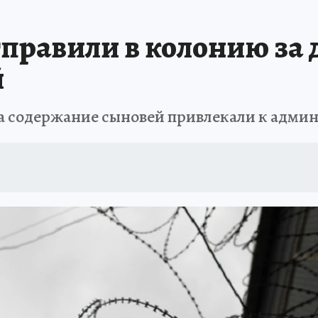
правили в колонию за 
й
на содержание сыновей привлекали к адми