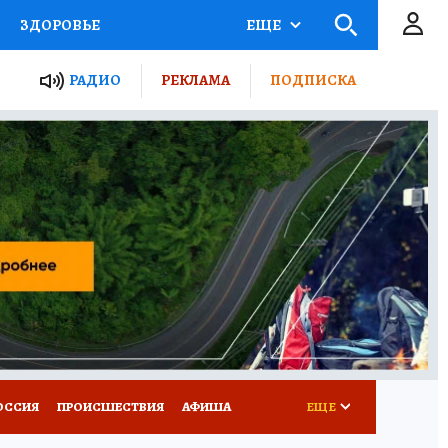
ЗДОРОВЬЕ
ЕЩЕ
ТЫ РОССИИ
РАДИО
РЕКЛАМА
ПОДПИСКА
КРЕТЫ
ПУТЕВОДИТЕЛЬ
 ЖЕЛЕЗА
ТУРИЗМ
Д ПОТРЕБИТЕЛЯ
ВСЕ О КП
ОССИЯ
ПРОИСШЕСТВИЯ
АФИША
ЕЩЕ