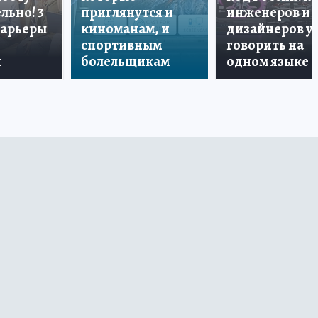
льно! 3
приглянутся и
инженеров и
карьеры
киноманам, и
дизайнеров у
спортивным
говорить на
и
болельщикам
одном языке