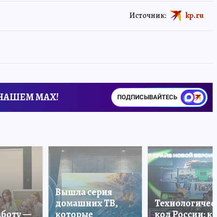
Источник:
kp.ru
 НАШЕМ MAX!
ПОДПИСЫВАЙТЕСЬ
Вышла серия
домашних ТВ,
Технологичес
аботу —
которые
код России: к