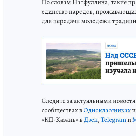
По словам Натфуллина, такие пр
единство народов, проживающих
для передачи молодежи традици
НАУКА
Над СССР
пришельце
изучала 
Следите за актуальными новостя
сообществах в
Одноклассниках
«КП-Казань» в
Дзен
,
Telegram
и