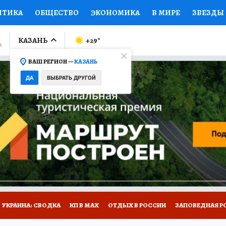
ИТИКА
ОБЩЕСТВО
ЭКОНОМИКА
В МИРЕ
ЗВЕЗДЫ
ЛУМНИСТЫ
ПРОИСШЕСТВИЯ
НАЦИОНАЛЬНЫЕ ПРОЕК
КАЗАНЬ
+29
°
ВАШ РЕГИОН —
КАЗАНЬ
Ы
ОТКРЫВАЕМ МИР
Я ЗНАЮ
СЕМЬЯ
ЖЕНСКИЕ СЕ
ДА
ВЫБРАТЬ ДРУГОЙ
ПРОМОКОДЫ
СЕРИАЛЫ
СПЕЦПРОЕКТЫ
ДЕФИЦИТ
ВИЗОР
КОЛЛЕКЦИИ
КОНКУРСЫ
РАБОТА У НАС
ГИ
НА САЙТЕ
УКРАИНА: СВОДКА
КП В МАХ
ОТДЫХ В РОССИИ
ЗАПОВЕДНАЯ Р