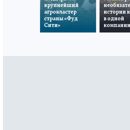
крупнейший
необязате
агрокластер
истории 
страны «Фуд
в одной
Сити»
компани