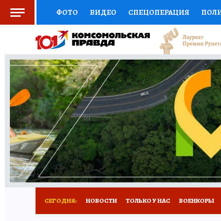
ФОТО
ВИДЕО
СПЕЦОПЕРАЦИЯ
ПОЛ
СОЦПОДДЕРЖКА
НАУКА
СПОРТ
КО
ВЫБОР ЭКСПЕРТОВ
ДОКТОР
ФИНАНС
КНИЖНАЯ ПОЛКА
ПРОГНОЗЫ НА СПОРТ
ПРЕСС-ЦЕНТР
НЕДВИЖИМОСТЬ
ТЕЛЕ
РАДИО КП
РЕКЛАМА
ТЕСТЫ
НОВОЕ 
СЕГОДНЯ:
НОВОСТИ
ТОЛЬКО У НАС
ВОЕНКОРЫ