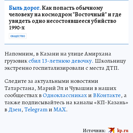
Быль дорог.
Как попасть обычному
человеку на космодром "Восточный" и где
увидеть одно несостоявшееся убийство
1990-х
ОБЩЕСТВО
Напомним, в Казани на улице Амирхана
грузовик
сбил 13-летнюю девочку.
Школьницу
экстренно госпитализировали с места ДТП.
Следите за актуальными новостями
Татарстана, Марий Эл и Чувашии в наших
сообществах в
Одноклассниках
и
ВКонтакте
, а
также подписывайтесь на каналы «КП-Казань»
в
Дзен
,
Telegram
и
MAX
.
Источник:
kp.ru