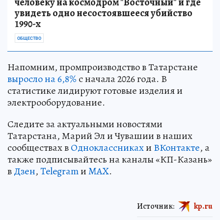
человеку на космодром "Восточный" и где
увидеть одно несостоявшееся убийство
1990-х
ОБЩЕСТВО
Напомним, промпроизводство в Татарстане
выросло на 6,8%
с начала 2026 года. В
статистике лидируют готовые изделия и
электрооборудование.
Следите за актуальными новостями
Татарстана, Марий Эл и Чувашии в наших
сообществах в
Одноклассниках
и
ВКонтакте
, а
также подписывайтесь на каналы «КП-Казань»
в
Дзен
,
Telegram
и
MAX
.
Источник:
kp.ru