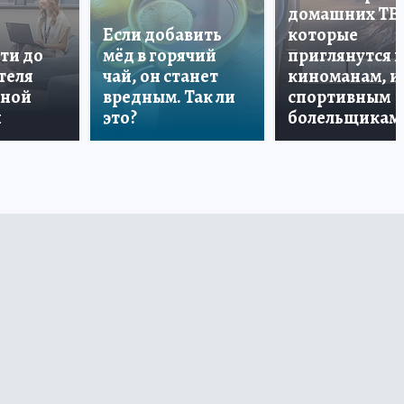
домашних ТВ
Если добавить
которые
ти до
мёд в горячий
приглянутся 
теля
чай, он станет
киноманам, и
дной
вредным. Так ли
спортивным
и
это?
болельщикам