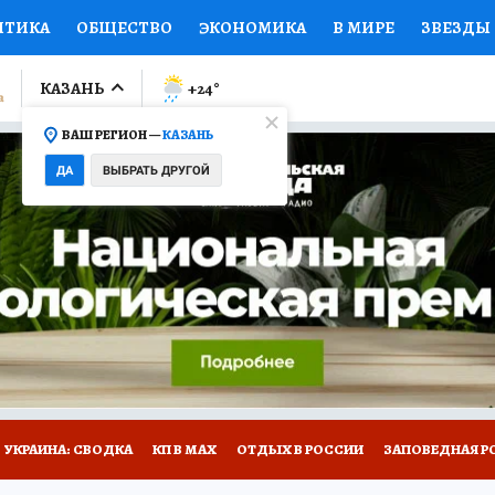
ИТИКА
ОБЩЕСТВО
ЭКОНОМИКА
В МИРЕ
ЗВЕЗДЫ
ЛУМНИСТЫ
ПРОИСШЕСТВИЯ
НАЦИОНАЛЬНЫЕ ПРОЕК
КАЗАНЬ
+24
°
ВАШ РЕГИОН —
КАЗАНЬ
Ы
ОТКРЫВАЕМ МИР
Я ЗНАЮ
СЕМЬЯ
ЖЕНСКИЕ СЕ
ДА
ВЫБРАТЬ ДРУГОЙ
ПРОМОКОДЫ
СЕРИАЛЫ
СПЕЦПРОЕКТЫ
ДЕФИЦИТ
ВИЗОР
КОЛЛЕКЦИИ
КОНКУРСЫ
РАБОТА У НАС
ГИ
НА САЙТЕ
УКРАИНА: СВОДКА
КП В МАХ
ОТДЫХ В РОССИИ
ЗАПОВЕДНАЯ Р