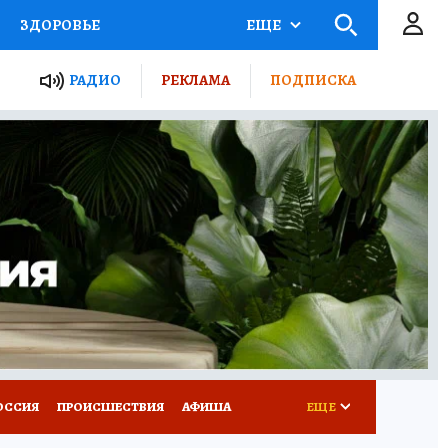
ЗДОРОВЬЕ
ЕЩЕ
ТЫ РОССИИ
РАДИО
РЕКЛАМА
ПОДПИСКА
КРЕТЫ
ПУТЕВОДИТЕЛЬ
 ЖЕЛЕЗА
ТУРИЗМ
Д ПОТРЕБИТЕЛЯ
ВСЕ О КП
ОССИЯ
ПРОИСШЕСТВИЯ
АФИША
ЕЩЕ