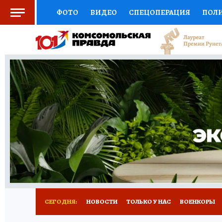
ФОТО
ВИДЕО
СПЕЦОПЕРАЦИЯ
ПОЛ
СОЦПОДДЕРЖКА
НАУКА
СПОРТ
КО
ВЫБОР ЭКСПЕРТОВ
ДОКТОР
ФИНАНС
КНИЖНАЯ ПОЛКА
ПРОГНОЗЫ НА СПОРТ
ПРЕСС-ЦЕНТР
НЕДВИЖИМОСТЬ
ТЕЛЕ
РАДИО КП
РЕКЛАМА
ТЕСТЫ
НОВОЕ 
СЕГОДНЯ:
НОВОСТИ
ТОЛЬКО У НАС
ВОЕНКОРЫ