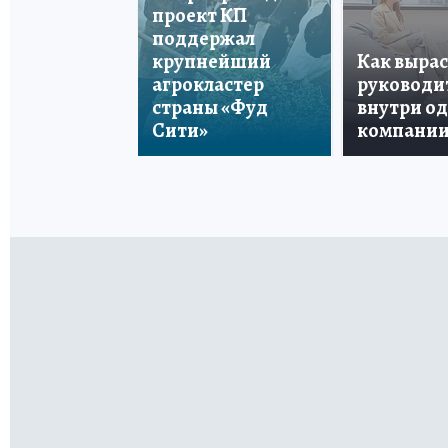
проект КП
поддержал
крупнейший
Как вырас
агрокластер
руководи
страны «Фуд
внутри о
Сити»
компани