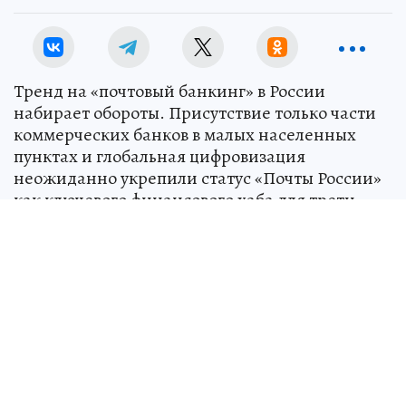
Тренд на «почтовый банкинг» в России
набирает обороты. Присутствие только части
коммерческих банков в малых населенных
пунктах и глобальная цифровизация
неожиданно укрепили статус «Почты России»
как ключевого финансового хаба для трети
населения страны. Свежие данные игроков
рынка и статистика ЦБ подтверждают: окно
почтового отделения снова становится
полноценной альтернативой банковской
стойке.
Согласно данным Банка России и Ассоциации
банков России за первый квартал 2026 года,
индекс физической доступности финансовых