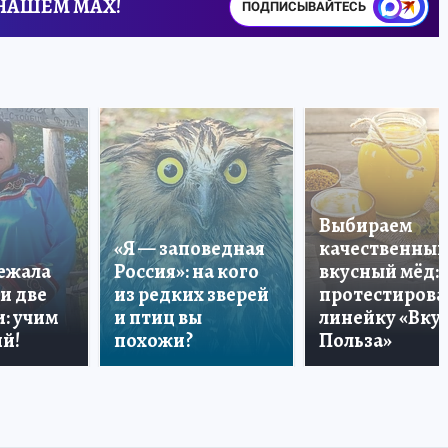
 НАШЕМ MAX!
ПОДПИСЫВАЙТЕСЬ
Выбираем
«Я — заповедная
качественный
лежала
Россия»: на кого
вкусный мёд:
и две
из редких зверей
протестирова
: учим
и птиц вы
линейку «Вкус
й!
похожи?
Польза»