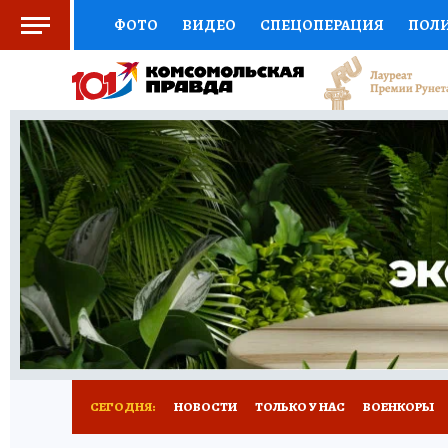
ФОТО
ВИДЕО
СПЕЦОПЕРАЦИЯ
ПОЛ
СОЦПОДДЕРЖКА
НАУКА
СПОРТ
КО
ВЫБОР ЭКСПЕРТОВ
ДОКТОР
ФИНАНС
КНИЖНАЯ ПОЛКА
ПРОГНОЗЫ НА СПОРТ
ПРЕСС-ЦЕНТР
НЕДВИЖИМОСТЬ
ТЕЛЕ
РАДИО КП
РЕКЛАМА
ТЕСТЫ
НОВОЕ 
СЕГОДНЯ:
НОВОСТИ
ТОЛЬКО У НАС
ВОЕНКОРЫ