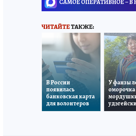
САМОЕ ОПЕРАТИВНОЕ – В
ЧИТАЙТЕ
ТАКЖЕ:
В России
У фанзы 
появилась
оморочка 
банковская карта
мордушки
для волонтеров
удэгейски