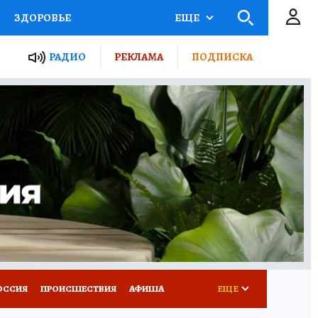
ЗДОРОВЬЕ
ЕЩЕ
ТЫ РОССИИ
РАДИО
РЕКЛАМА
ПОДПИСКА
КРЕТЫ
ПУТЕВОДИТЕЛЬ
 ЖЕЛЕЗА
ТУРИЗМ
Д ПОТРЕБИТЕЛЯ
ВСЕ О КП
ОССИЯ
ПРОИСШЕСТВИЯ
АФИША
ЕЩЕ