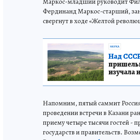
Маркос-младший руководит Филип
Фердинанд Маркос-старший, заним
свергнут в ходе «Желтой револю
НАУКА
Над СССР
пришельце
изучала 
Напомним, пятый саммит Росси
проведении встречи в Казани ра
приему четыре тысячи гостей - п
государств и правительств. Воз