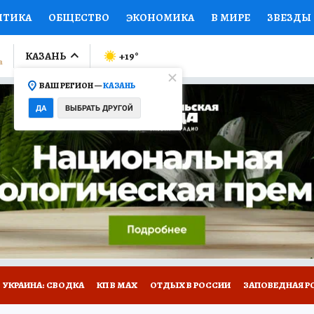
ИТИКА
ОБЩЕСТВО
ЭКОНОМИКА
В МИРЕ
ЗВЕЗДЫ
ЛУМНИСТЫ
ПРОИСШЕСТВИЯ
НАЦИОНАЛЬНЫЕ ПРОЕК
КАЗАНЬ
+19
°
ВАШ РЕГИОН —
КАЗАНЬ
Ы
ОТКРЫВАЕМ МИР
Я ЗНАЮ
СЕМЬЯ
ЖЕНСКИЕ СЕ
ДА
ВЫБРАТЬ ДРУГОЙ
ПРОМОКОДЫ
СЕРИАЛЫ
СПЕЦПРОЕКТЫ
ДЕФИЦИТ
ВИЗОР
КОЛЛЕКЦИИ
КОНКУРСЫ
РАБОТА У НАС
ГИ
НА САЙТЕ
УКРАИНА: СВОДКА
КП В МАХ
ОТДЫХ В РОССИИ
ЗАПОВЕДНАЯ Р