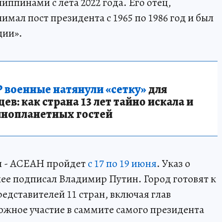
пинами с лета 2022 года. Его отец,
ал пост президента с 1965 по 1986 год и был
ции».
 военные натянули «сетку»
для
в: как страна 13 лет тайно искала и
инопланетных гостей
я - АСЕАН пройдет
с 17 по 19 июня
. Указ о
нее подписал Владимир Путин. Город готовят к
редставителей 11 стран, включая глав
можное участие в саммите самого президента