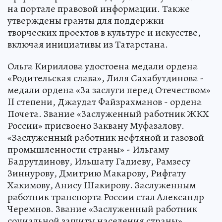
на портале правовой информации. Также
утверждены гранты для поддержки
творческих проектов в культуре и искусстве,
включая инициативы из Татарстана.
Ольга Кириллова удостоена медали ордена
«Родительская слава», Лиля Сахабутдинова -
медали ордена «За заслуги перед Отечеством»
II степени, Джаудат Файзрахманов - ордена
Почета. Звание «Заслуженный работник ЖКХ
России» присвоено Заквану Муфазалову.
«Заслуженный работник нефтяной и газовой
промышленности страны» - Ильгаму
Бадрутдинову, Ильшату Гадиеву, Рамзесу
Зиннурову, Дмитрию Макарову, Рифгату
Хакимову, Анису Шакирову. Заслуженным
работник транспорта России стал Александр
Черемнов. Звание «Заслуженный работник
социальной защиты населения страны»