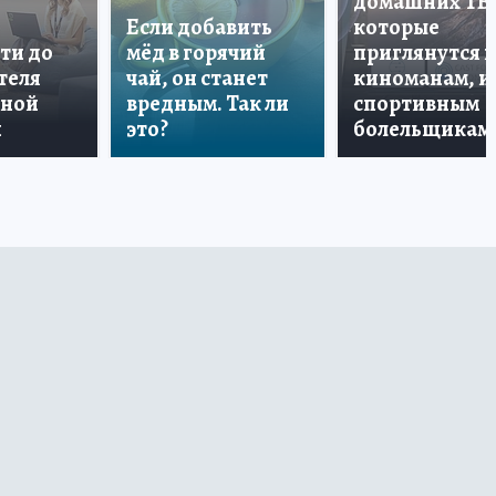
домашних ТВ
Если добавить
которые
ти до
мёд в горячий
приглянутся 
теля
чай, он станет
киноманам, и
дной
вредным. Так ли
спортивным
и
это?
болельщикам