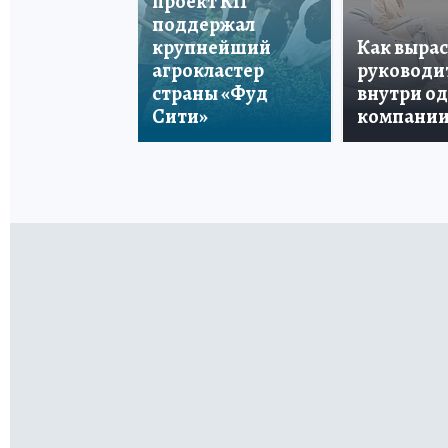
проект КП
поддержал
крупнейший
Как вырас
агрокластер
руководи
страны «Фуд
внутри о
Сити»
компани