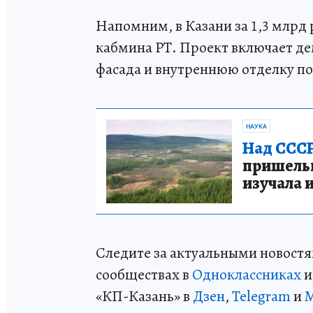
Напомним, в Казани за 1,3 млрд
кабмина РТ. Проект включает д
фасада и внутреннюю отделку п
НАУКА
Над СССР
пришельце
изучала 
Следите за актуальными новостя
сообществах в
Одноклассниках
«КП-Казань» в
Дзен
,
Telegram
и