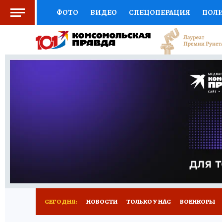
ФОТО
ВИДЕО
СПЕЦОПЕРАЦИЯ
ПОЛ
СОЦПОДДЕРЖКА
НАУКА
СПОРТ
КО
ВЫБОР ЭКСПЕРТОВ
ДОКТОР
ФИНАНС
КНИЖНАЯ ПОЛКА
ПРОГНОЗЫ НА СПОРТ
ПРЕСС-ЦЕНТР
НЕДВИЖИМОСТЬ
ТЕЛЕ
РАДИО КП
РЕКЛАМА
ТЕСТЫ
НОВОЕ 
СЕГОДНЯ:
НОВОСТИ
ТОЛЬКО У НАС
ВОЕНКОРЫ