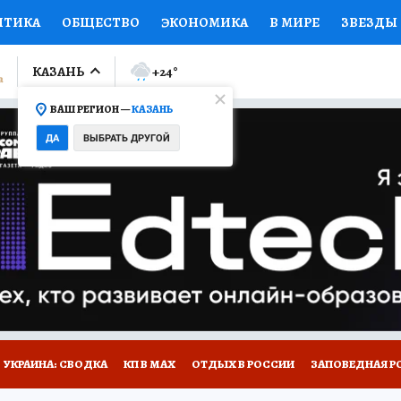
ИТИКА
ОБЩЕСТВО
ЭКОНОМИКА
В МИРЕ
ЗВЕЗДЫ
ЛУМНИСТЫ
ПРОИСШЕСТВИЯ
НАЦИОНАЛЬНЫЕ ПРОЕК
КАЗАНЬ
+24
°
ВАШ РЕГИОН —
КАЗАНЬ
Ы
ОТКРЫВАЕМ МИР
Я ЗНАЮ
СЕМЬЯ
ЖЕНСКИЕ СЕ
ДА
ВЫБРАТЬ ДРУГОЙ
ПРОМОКОДЫ
СЕРИАЛЫ
СПЕЦПРОЕКТЫ
ДЕФИЦИТ
ВИЗОР
КОЛЛЕКЦИИ
КОНКУРСЫ
РАБОТА У НАС
ГИ
НА САЙТЕ
УКРАИНА: СВОДКА
КП В МАХ
ОТДЫХ В РОССИИ
ЗАПОВЕДНАЯ Р