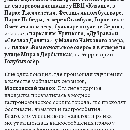
на
смотровой площадке у НКЦ «Казань»
, в
Парке Тысячелетия
,
Фестивальном бульваре
,
Парке Победы
,
сквере «Стамбул»
,
Горкинско-
Ометьевском лесу
,
бульваре по улице Серова
,
а также в
парках им. Урицкого
,
«Дубрава» и
«Светлая Долина»
,
у Малого Чайкового озера,
на
пляже «Комсомольское озеро» и в сквере по
улице Мира в Дербышках
, на территории
Голубых озёр
.
Еще одна локация, где произошли улучшения
в качестве мобильных сервисов, —
Московский рынок
. Эта легендарная
площадка превратилась в модное
гастрономическое сердце города, где проходят
фестивали, ярмарки и гастрособытия.
Благодаря усилению сигнала гости рынка
могут записывать видеосообщения прямо у
прилавков с фермерскими продуктами или