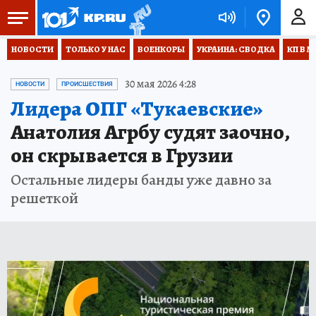
НОВОСТИ
ТОЛЬКО У НАС
ВОЕНКОРЫ
УКРАИНА: СВОДКА
КП В М
30 мая 2026 4:28
НОВОСТИ
ПРОИСШЕСТВИЯ
Лидера ОПГ «Тукаевские»
Анатолия Агрбу судят заочно,
он скрывается в Грузии
Остальные лидеры банды уже давно за
решеткой