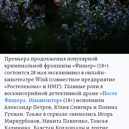
Премьера продолжения популярной
криминальной франшизы «Фишер» (18+)
состоится 28 мая эксклюзивно в онлайн-
кинотеатре Wink (совместное предприятие
«Ростелекома» и НМГ). Главные роли в
восьмисерийной детективной драме «П
осле
Фишера. Инквизитор
» (18+) исполнили
Александр Петров, Юлия Снигирь и Полина
Гухман. Также в сериале снимались Игорь
Миркурбанов, Никита Павленко, Таисья
Калинина, Баястан Колдошалы и другие.