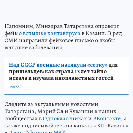
Напомним, Минздрав Татарстана опроверг
фейк
о вспышке хантавируса
в Казани. В ряд
СМИ направили фейковое письмо о якобы
вспышке заболевания.
Над СССР военные натянули «сетку»
для
пришельцев: как страна 13 лет тайно
искала и изучала инопланетных гостей
НАУКА
Следите за актуальными новостями
Татарстана, Марий Эл и Чувашии в наших
сообществах в
Одноклассниках
и
ВКонтакте
, а
также подписывайтесь на каналы «КП-Казань»
в
Дзен
,
Telegram
и
MAX
.