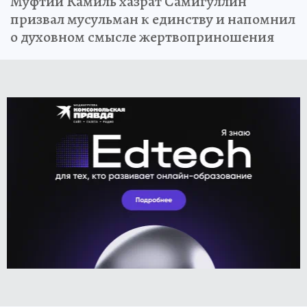
Муфтий Камиль хазрат Самигуллин
призвал мусульман к единству и напомнил
о духовном смысле жертвоприношения