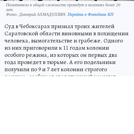
Похитители в общей сложности проведут в колониях более 20
лет.
Фото:
Дмитрий АХМАДУЛЛИН.
Перейти в Фотобанк КП
Суд в Чебоксарах признал троих жителей
Саратовской области виновными в похищении
человека, вымогательстве и грабеже. Одного
из них приговорили к 11 годам колонии
особого режима, из которых он первых два
года проведет в тюрьме. А его подельники
получили по 9 и 7 лет колонии строгого
режима, сообщает следственный комитет
Чувашии.
Как было доказано в суде, весной прошлого
года осужденные похитили знакомого
бизнесмена и увезли его на съемную квартиру
в городе Шумерля. Там они угрозами вымогали
у мужчины 1 миллион рублей. Потерпевшему
удалось сбежать от похитителей, когда его