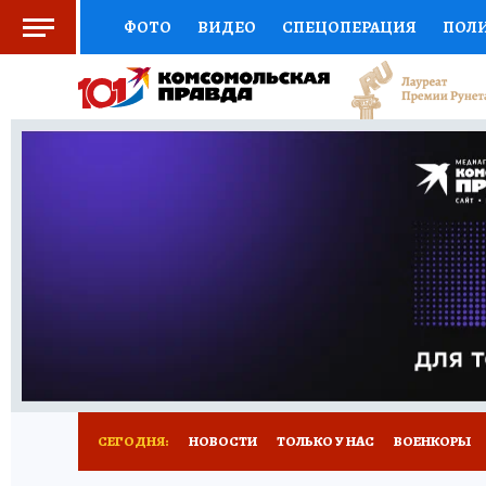
ФОТО
ВИДЕО
СПЕЦОПЕРАЦИЯ
ПОЛ
СОЦПОДДЕРЖКА
НАУКА
СПОРТ
КО
ВЫБОР ЭКСПЕРТОВ
ДОКТОР
ФИНАНС
КНИЖНАЯ ПОЛКА
ПРОГНОЗЫ НА СПОРТ
ПРЕСС-ЦЕНТР
НЕДВИЖИМОСТЬ
ТЕЛЕ
РАДИО КП
РЕКЛАМА
ТЕСТЫ
НОВОЕ 
СЕГОДНЯ:
НОВОСТИ
ТОЛЬКО У НАС
ВОЕНКОРЫ