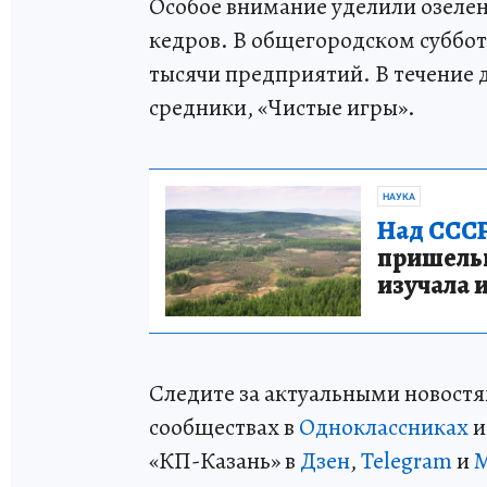
Особое внимание уделили озелен
кедров. В общегородском субботн
тысячи предприятий. В течение 
средники, «Чистые игры».
НАУКА
Над СССР
пришельце
изучала 
Следите за актуальными новостя
сообществах в
Одноклассниках
«КП-Казань» в
Дзен
,
Telegram
и