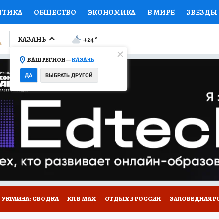
ИТИКА
ОБЩЕСТВО
ЭКОНОМИКА
В МИРЕ
ЗВЕЗДЫ
ЛУМНИСТЫ
ПРОИСШЕСТВИЯ
НАЦИОНАЛЬНЫЕ ПРОЕК
КАЗАНЬ
+24
°
ВАШ РЕГИОН —
КАЗАНЬ
Ы
ОТКРЫВАЕМ МИР
Я ЗНАЮ
СЕМЬЯ
ЖЕНСКИЕ СЕ
ДА
ВЫБРАТЬ ДРУГОЙ
ПРОМОКОДЫ
СЕРИАЛЫ
СПЕЦПРОЕКТЫ
ДЕФИЦИТ
ВИЗОР
КОЛЛЕКЦИИ
КОНКУРСЫ
РАБОТА У НАС
ГИ
НА САЙТЕ
УКРАИНА: СВОДКА
КП В МАХ
ОТДЫХ В РОССИИ
ЗАПОВЕДНАЯ Р