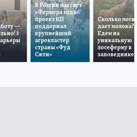
В России назовут
«Фермера года»:
проект КП
Сколько лоси
аботу —
поддержал
дает молока?
льно! 3
крупнейший
Едем на
карьеры
агрокластер
уникальную
страны «Фуд
лосеферму в
и
Сити»
заповеднике!