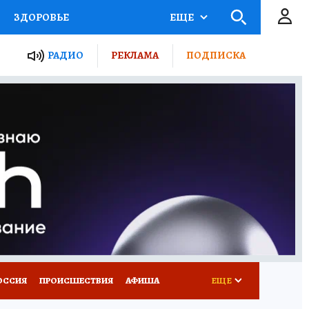
ЗДОРОВЬЕ
ЕЩЕ
ТЫ РОССИИ
РАДИО
РЕКЛАМА
ПОДПИСКА
КРЕТЫ
ПУТЕВОДИТЕЛЬ
 ЖЕЛЕЗА
ТУРИЗМ
Д ПОТРЕБИТЕЛЯ
ВСЕ О КП
ОССИЯ
ПРОИСШЕСТВИЯ
АФИША
ЕЩЕ