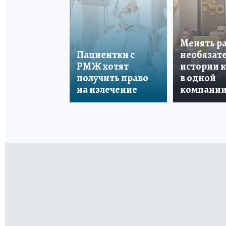
Менять р
Пациентки с
необязате
РМЖ хотят
истории 
получить право
в одной
на излечение
компани