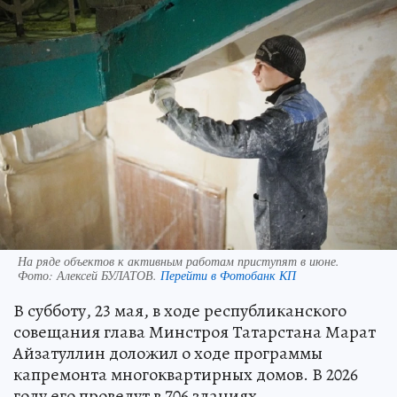
На ряде объектов к активным работам приступят в июне.
Фото:
Алексей БУЛАТОВ.
Перейти в Фотобанк КП
В субботу, 23 мая, в ходе республиканского
совещания глава Минстроя Татарстана Марат
Айзатуллин доложил о ходе программы
капремонта многоквартирных домов. В 2026
году его проведут в 706 зданиях,