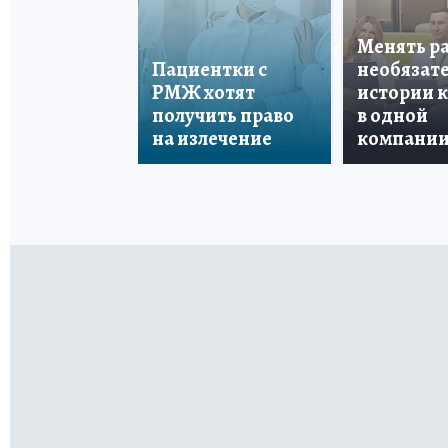
Менять р
Пациентки с
необязате
РМЖ хотят
истории 
получить право
в одной
на излечение
компани