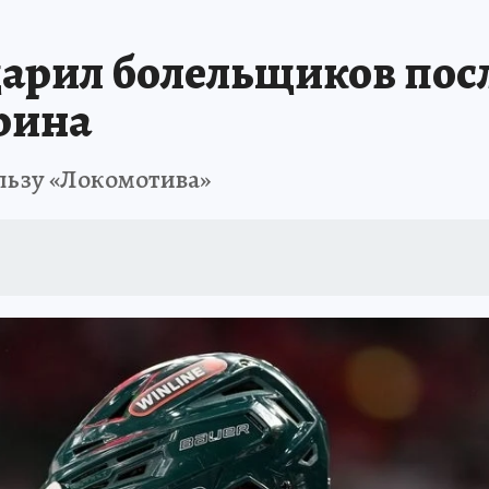
арил болельщиков пос
рина
ользу «Локомотива»