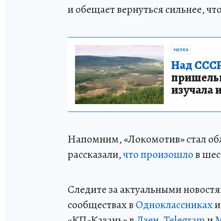
и обещает вернуться сильнее, ч
НАУКА
Над СССР
пришельце
изучала 
Напомним, «Локомотив» стал об
рассказали,
что произошло
в шес
Следите за актуальными новостя
сообществах в
Одноклассниках
«КП-Казань» в
Дзен
,
Telegram
и