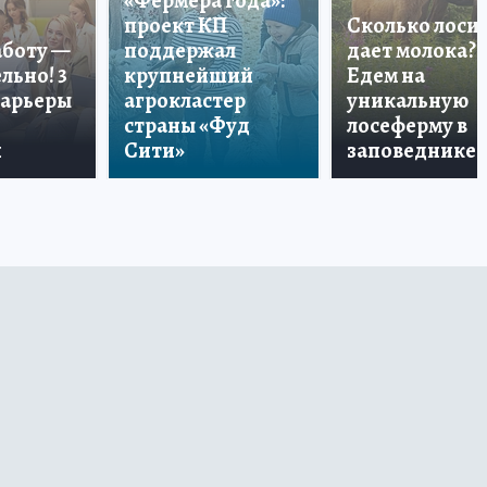
«Фермера года»:
проект КП
Сколько лоси
аботу —
поддержал
дает молока?
льно! 3
крупнейший
Едем на
карьеры
агрокластер
уникальную
страны «Фуд
лосеферму в
и
Сити»
заповеднике!