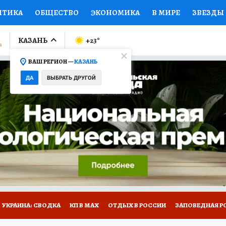
ИТИКА
ОБЩЕСТВО
ЭКОНОМИКА
В МИРЕ
ЗВЕЗДЫ
ЛУМНИСТЫ
ПРОИСШЕСТВИЯ
НАЦИОНАЛЬНЫЕ ПРОЕК
КАЗАНЬ
+23
°
ВАШ РЕГИОН —
КАЗАНЬ
Ы
ОТКРЫВАЕМ МИР
Я ЗНАЮ
СЕМЬЯ
ЖЕНСКИЕ СЕ
ДА
ВЫБРАТЬ ДРУГОЙ
ПРОМОКОДЫ
СЕРИАЛЫ
СПЕЦПРОЕКТЫ
ДЕФИЦИТ
ВИЗОР
КОЛЛЕКЦИИ
КОНКУРСЫ
РАБОТА У НАС
ГИ
НА САЙТЕ
УКРАИНА: СВОДКА
КП В МАХ
ОТДЫХ В РОССИИ
ЗАПОВЕДНАЯ Р