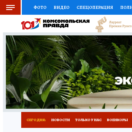
ФОТО
ВИДЕО
СПЕЦОПЕРАЦИЯ
ПОЛ
СОЦПОДДЕРЖКА
НАУКА
СПОРТ
КО
ВЫБОР ЭКСПЕРТОВ
ДОКТОР
ФИНАНС
КНИЖНАЯ ПОЛКА
ПРОГНОЗЫ НА СПОРТ
ПРЕСС-ЦЕНТР
НЕДВИЖИМОСТЬ
ТЕЛЕ
РАДИО КП
РЕКЛАМА
ТЕСТЫ
НОВОЕ 
СЕГОДНЯ:
НОВОСТИ
ТОЛЬКО У НАС
ВОЕНКОРЫ