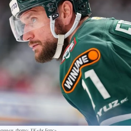
зненным. Фото: ХК«Ак Барс»