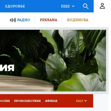
ЗДОРОВЬЕ
ЕЩЕ
ТЫ РОССИИ
РАДИО
РЕКЛАМА
ПОДПИСКА
КРЕТЫ
ПУТЕВОДИТЕЛЬ
 ЖЕЛЕЗА
ТУРИЗМ
Д ПОТРЕБИТЕЛЯ
ВСЕ О КП
ОССИЯ
ПРОИСШЕСТВИЯ
АФИША
ЕЩЕ