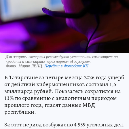
Для защиты эксперты рекомендуют установить самозапрет на
кредиты и сим-карты через портал «Госуслуги».
Фото:
Мария ЛЕНЦ.
Перейти в Фотобанк КП
В Татарстане за четыре месяца 2026 года ущерб
от действий кибермошенников составил 1,5
миллиарда рублей. Показатель сократился на
13% по сравнению с аналогичным периодом
прошлого года, гласят данные МВД
республики.
За этот период возбуждено 4 539 уголовных дел.