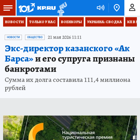
НОВОСТИ
ТОЛЬКО У НАС
ВОЕНКОРЫ
УКРАИНА: СВОДКА
КП В М
21 мая 2026 11:11
НОВОСТИ
ОБЩЕСТВО
Экс-директор казанского «Ак
Барса»
и его супруга признаны
банкротами
Сумма их долга составила 111,4 миллиона
рублей