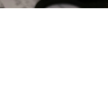
Он был не один, а со своей подругой, которая избежала уголовной
ответственности в силу своего возраста
Фото:
Юлия ПЫХАЛОВА.
Перейти в Фотобанк КП
Завершено расследование уголовного дела 17-
летнего жителя Набережных Челнов. Его
обвиняют в публичном осквернении символов
воинской славы, сообщает следственный
комитет Татарстана.